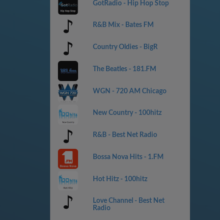
GotRadio - Hip Hop Stop
R&B Mix - Bates FM
Country Oldies - BigR
The Beatles - 181.FM
WGN - 720 AM Chicago
New Country - 100hitz
R&B - Best Net Radio
Bossa Nova Hits - 1.FM
Hot Hitz - 100hitz
Love Channel - Best Net
Radio