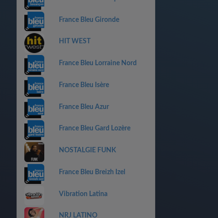
France Bleu Gironde
HIT WEST
France Bleu Lorraine Nord
France Bleu Isère
France Bleu Azur
France Bleu Gard Lozère
NOSTALGIE FUNK
France Bleu Breizh Izel
Vibration Latina
NRJ LATINO