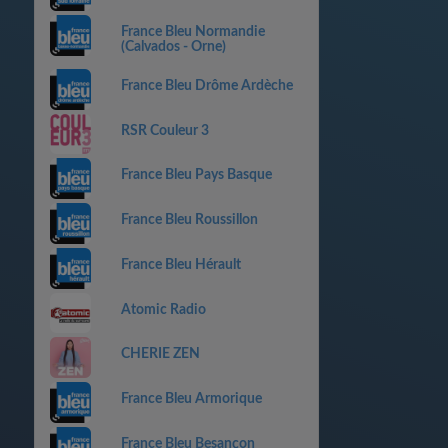
France Bleu Normandie
(Calvados - Orne)
France Bleu Drôme Ardèche
RSR Couleur 3
France Bleu Pays Basque
France Bleu Roussillon
France Bleu Hérault
Atomic Radio
CHERIE ZEN
France Bleu Armorique
France Bleu Besançon