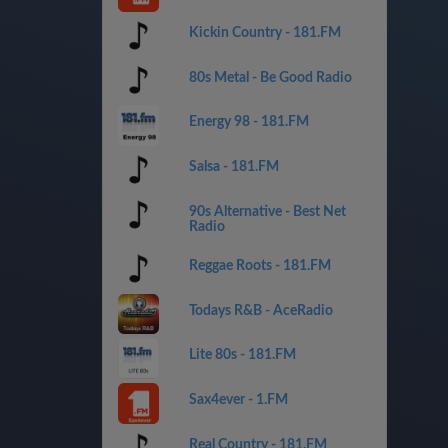
Kickin Country - 181.FM
80s Metal - Be Good Radio
Energy 98 - 181.FM
Salsa - 181.FM
90s Alternative - Best Net
Radio
Reggae Roots - 181.FM
Todays R&B - AceRadio
Lite 80s - 181.FM
Sax4ever - 1.FM
Real Country - 181.FM