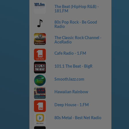
The Beat (HipHop R&B) -
181.FM
80s Pop Rock - Be Good
Radio
The Classic Rock Channel -
AceRadio
Cafe Radio - 1.FM
101.1 The Beat - BigR
SmoothJazz.com
Hawaiian Rainbow
Deep House - 1.FM
80s Metal - Best Net Radio