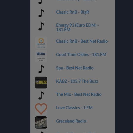
Classic RnB - BigR
Energy 93 (Euro EDM) -
181.FM
Classic RnB - Best Net Radio
Good Time Oldies - 181.FM
Spa - Best Net Radio
KABZ - 103.7 The Buzz
The Mix - Best Net Radio
Love Classics - 1.FM
Graceland Radio