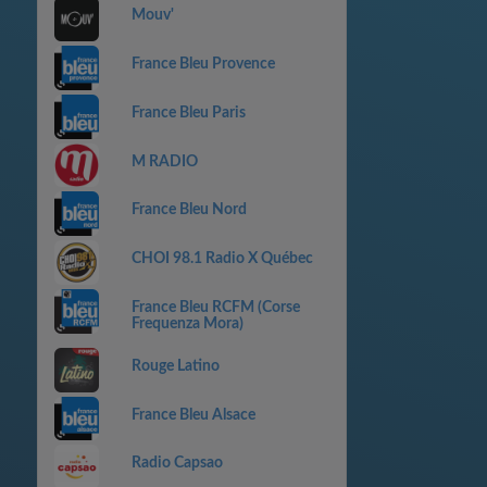
Mouv'
France Bleu Provence
France Bleu Paris
M RADIO
France Bleu Nord
CHOI 98.1 Radio X Québec
France Bleu RCFM (Corse
Frequenza Mora)
Rouge Latino
France Bleu Alsace
Radio Capsao