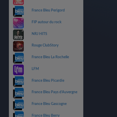
France Bleu Perigord
FIP autour du rock
NRJ HITS
Rouge ClubStory
France Bleu La Rochelle
LFM
France Bleu Picardie
France Bleu Pays d’Auvergne
France Bleu Gascogne
France Bleu Berry