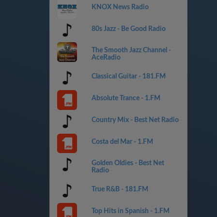
KNOX News Radio
80s Jazz - Be Good Radio
The Smooth Jazz Channel -
AceRadio
Classical Guitar - 181.FM
Absolute Trance - 1.FM
Country Mix - Best Net Radio
Costa del Mar - 1.FM
Golden Oldies - Best Net
Radio
True R&B - 181.FM
Top Hits in Spanish - 1.FM