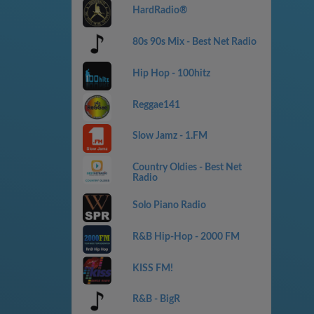
HardRadio®
80s 90s Mix - Best Net Radio
Hip Hop - 100hitz
Reggae141
Slow Jamz - 1.FM
Country Oldies - Best Net
Radio
Solo Piano Radio
R&B Hip-Hop - 2000 FM
KISS FM!
R&B - BigR