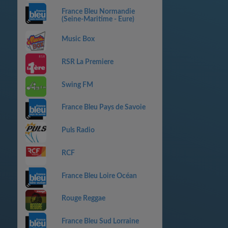
France Bleu Normandie
(Seine-Maritime - Eure)
Music Box
RSR La Premiere
Swing FM
France Bleu Pays de Savoie
Puls Radio
RCF
France Bleu Loire Océan
Rouge Reggae
France Bleu Sud Lorraine