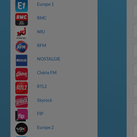
Europe 1
RMC
NRJ
RFM
NOSTALGIE
Chérie FM
RTL2
Skyrock
FIP
Europe 2