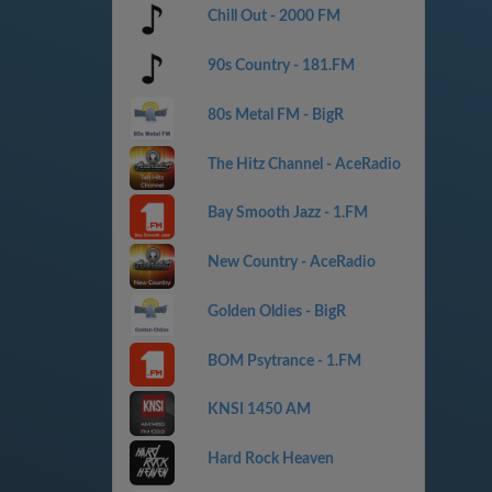
Chill Out - 2000 FM
90s Country - 181.FM
80s Metal FM - BigR
The Hitz Channel - AceRadio
Bay Smooth Jazz - 1.FM
New Country - AceRadio
Golden Oldies - BigR
BOM Psytrance - 1.FM
KNSI 1450 AM
Hard Rock Heaven