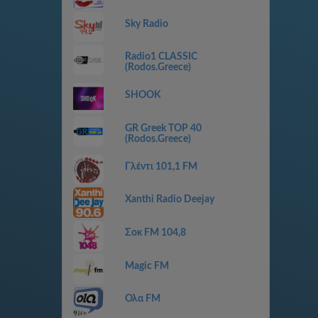
Sky Radio
Radio1 CLASSIC
(Rodos.Greece)
SHOOK
GR Greek TOP 40
(Rodos.Greece)
Γλέντι 101,1 FM
Xanthi Radio Deejay
Σοκ FM 104,8
Magic FM
Ολα FM