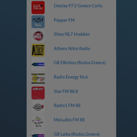
DeeJay 97.5 Greece Corfu
Pepper FM
Sfera 98,7 Hrakleio
Athens Nitro Radio
GR Ellinikos (Rodos.Greece)
Radio Energy 96,6
Star FM 88.8
Radio1 FM 88
Μελωδία FM 88
GR Laika (Rodos.Greece)