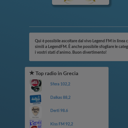
Qui è possibile ascoltare dal vivo Legend FM in linea c
simili a LegendFM. È anche possibile sfogliare le cate
i vostri stati d'animo. Buon divertimento!
Top radio in Grecia
Sfera 102,2
Dalkas 88,2
Derti 98.6
Kiss FM 92,2