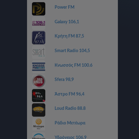
Power FM
Galaxy 106,1
Κρήτη FM 87,5
Smart Radio 104,5
Κνωσσός FM 100.6
Sfera 98,9
Άστρο FM 96,4
Loud Radio 88.8
Ράδιο Μετέωρα
Υδρόγειος 106,9