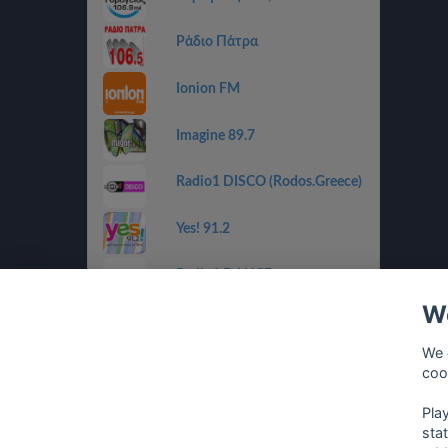
Ράδιο Πάτρα
Ionion FM
Imagine 89.7
Radio1 DISCO (Rodos.Greece)
Yes! 91.2
Radio1 DANCE
(Rodos.Greece)
We
Radio1 BALLADS
(Rodos.Greece)
We 
coo
Radio1 GOLDEN 80s
(Rodos.Greece)
Pla
sta