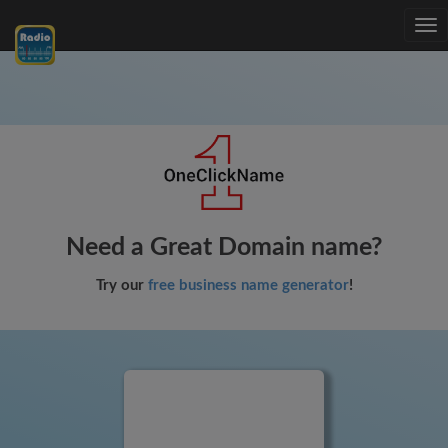
Tog
nav
Need a Great Domain name?
Try our
free business name generator
!