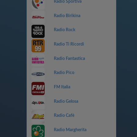
Radio Sportiva
Radio Birikina
Radio Rock
Radio Ti Ricordi
Radio Fantastica
Radio Pico
FM Italia
Radio Gelosa
Radio Cafè
Radio Margherita