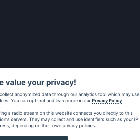
 value your privacy!
collect anonymized data through our analytics tool which may use
kies. You can opt-out and learn more in our
Privacy Policy
ying a radio stream on this website connects you directly to this
tion's servers. They may collect and use identifiers such as your IP
ress, depending on their own privacy policies.
no
⋅
русский
⋅
nederlands
⋅
dansk
⋅
svenska
⋅
türk
⋅
ελλη