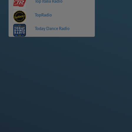
Top Italia Radio
TopRadio
Today Dance Radio