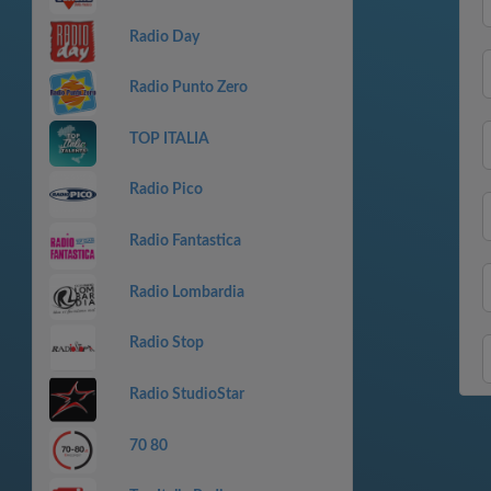
Radio Day
Radio Punto Zero
TOP ITALIA
Radio Pico
Radio Fantastica
Radio Lombardia
Radio Stop
Radio StudioStar
70 80