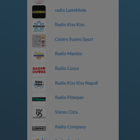
radio LatteMiele
Radio Kiss Kiss
Centro Suono Sport
Radio Mambo
Radio Cuore
Radio Kiss Kiss Napoli
Radio Piterpan
Stereo Citta
Radio Company