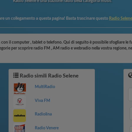
Radio Selene è una stazione radio della categoria music
are un collegamento a questa pagina! Basta trascinare questo
Radio Selen
 con il computer , tablet o telefono. Qui di seguito è possibile sfogliare le 
tegorie per scoprire radio FM , AM radio e webradio nella vostra regione, n
Radio simili Radio Selene
MultiRadio
Viva FM
Radiolina
Radio Venere