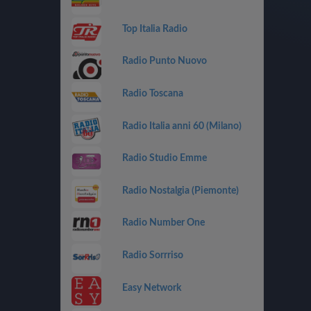
Top Italia Radio
Radio Punto Nuovo
Radio Toscana
Radio Italia anni 60 (Milano)
Radio Studio Emme
Radio Nostalgia (Piemonte)
Radio Number One
Radio Sorrriso
Easy Network