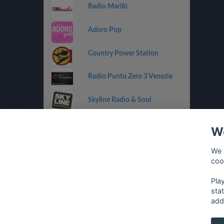
Radio Marilù
Adoro Pop
Country Power Station
Radio Punto Zero 3 Venezie
Skyline Radio & Soul
Radio OneDance
We
Funky Corner Radio
We 
coo
OpenLab (Ibiza)
Pla
sta
add
français
⋅
english
⋅
deutsch
⋅
español
⋅
italia