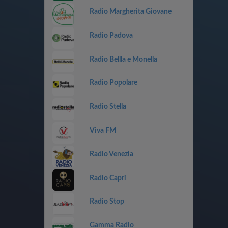
Radio Margherita Giovane
Radio Padova
Radio Bellla e Monella
Radio Popolare
Radio Stella
Viva FM
Radio Venezia
Radio Capri
Radio Stop
Gamma Radio