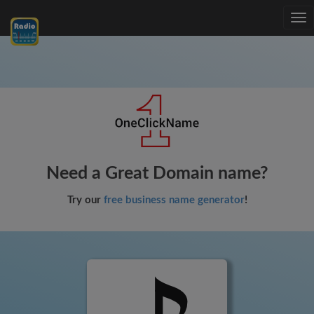
Tog
nav
Need a Great Domain name?
Try our
free business name generator
!