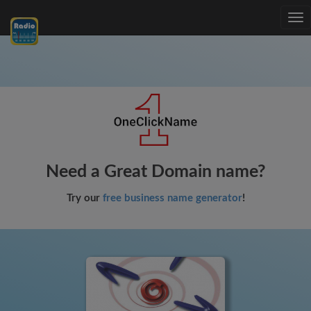
Tog
nav
Need a Great Domain name?
Try our
free business name generator
!