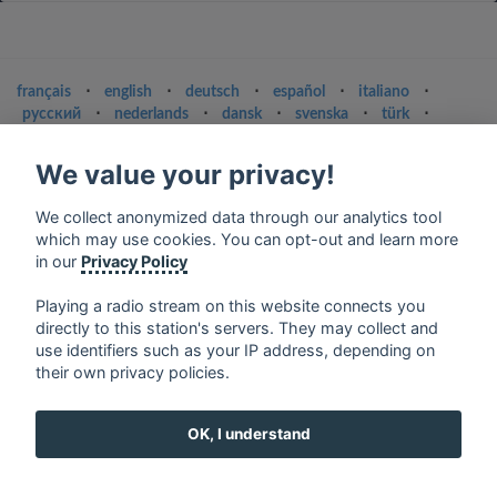
français
⋅
english
⋅
deutsch
⋅
español
⋅
italiano
⋅
русский
⋅
nederlands
⋅
dansk
⋅
svenska
⋅
türk
⋅
ελληνικά
⋅
norsk
⋅
suomi
We value your privacy!
Contact us: contact@my-radios.com
Terms of service
We collect anonymized data through our analytics tool
which may use cookies. You can opt-out and learn more
Privacy Policy
in our
Privacy Policy
Google Play and the Google Play logo are trademarks of Google Inc.
Playing a radio stream on this website connects you
directly to this station's servers. They may collect and
use identifiers such as your IP address, depending on
their own privacy policies.
OK, I understand