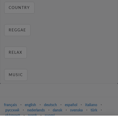
COUNTRY
REGGAE
RELAX
MUSIC
français
⋅
english
⋅
deutsch
⋅
español
⋅
italiano
⋅
русский
⋅
nederlands
⋅
dansk
⋅
svenska
⋅
türk
⋅
ελληνικά
⋅
norsk
⋅
suomi