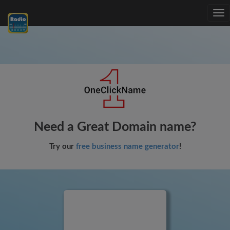
Tog
nav
Need a Great Domain name?
Try our
free business name generator
!