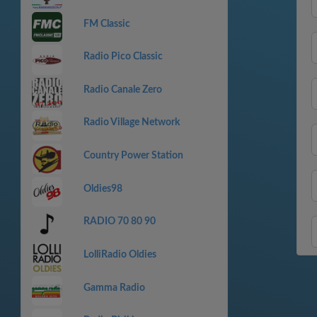
FM Classic
Radio Pico Classic
Radio Canale Zero
Radio Village Network
Country Power Station
Oldies98
RADIO 70 80 90
LolliRadio Oldies
Gamma Radio