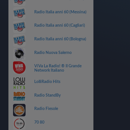
Radio Italia anni 60 (Messina)
Radio Italia anni 60 (Cagliari)
Radio Italia anni 60 (Bologna)
Radio Nuova Salerno
ViVa La Radio! ® Il Grande
Network Italiano
LolliRadio Hits
Radio StandBy
Radio Fiesole
70 80