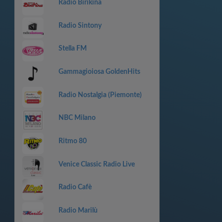
Radio Birikina
Radio Sintony
Stella FM
Gammagioiosa GoldenHits
Radio Nostalgia (Piemonte)
NBC Milano
Ritmo 80
Venice Classic Radio Live
Radio Cafè
Radio Marilù