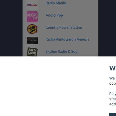
Radio Marilù
Adoro Pop
Country Power Station
Radio Punto Zero 3 Venezie
Skyline Radio & Soul
Radio OneDance
We
Funky Corner Radio
We 
coo
OpenLab (Ibiza)
Pla
sta
add
français
⋅
english
⋅
deutsch
⋅
español
⋅
italia