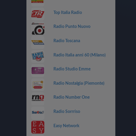
Top Italia Radio
Radio Punto Nuovo
Radio Toscana
Radio Italia anni 60 (Milano)
Radio Studio Emme
Radio Nostalgia (Piemonte)
Radio Number One
Radio Sorrriso
Easy Network