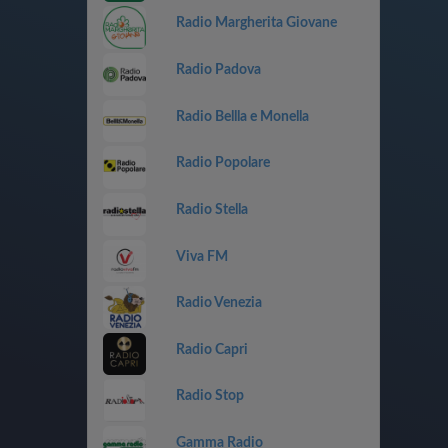
Radio Margherita Giovane
Radio Padova
Radio Bellla e Monella
Radio Popolare
Radio Stella
Viva FM
Radio Venezia
Radio Capri
Radio Stop
Gamma Radio