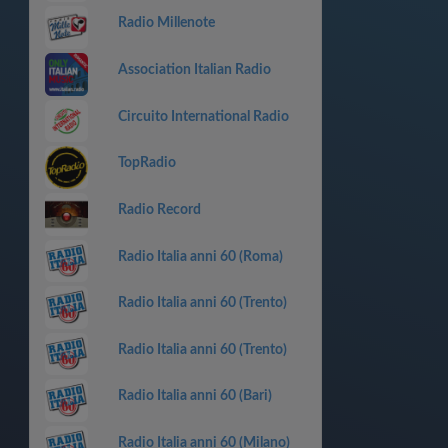
Radio Millenote
Association Italian Radio
Circuito International Radio
TopRadio
Radio Record
Radio Italia anni 60 (Roma)
Radio Italia anni 60 (Trento)
Radio Italia anni 60 (Trento)
Radio Italia anni 60 (Bari)
Radio Italia anni 60 (Milano)