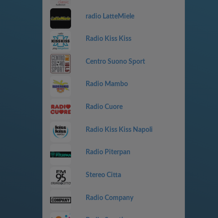
radio LatteMiele
Radio Kiss Kiss
Centro Suono Sport
Radio Mambo
Radio Cuore
Radio Kiss Kiss Napoli
Radio Piterpan
Stereo Citta
Radio Company