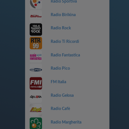
Radio Sportiva
Radio Birikina
Radio Rock
Radio Ti Ricordi
Radio Fantastica
Radio Pico
FM Italia
Radio Gelosa
Radio Cafè
Radio Margherita