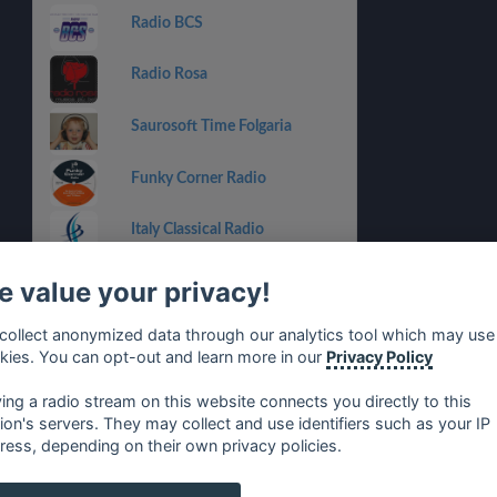
Radio BCS
Radio Rosa
Saurosoft Time Folgaria
Funky Corner Radio
Italy Classical Radio
Incontro
 value your privacy!
collect anonymized data through our analytics tool which may use
kies. You can opt-out and learn more in our
Privacy Policy
ying a radio stream on this website connects you directly to this
tion's servers. They may collect and use identifiers such as your IP
ress, depending on their own privacy policies.
no
⋅
русский
⋅
nederlands
⋅
dansk
⋅
svenska
⋅
türk
⋅
ελλη