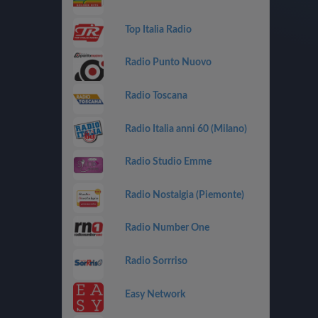
Top Italia Radio
Radio Punto Nuovo
Radio Toscana
Radio Italia anni 60 (Milano)
Radio Studio Emme
Radio Nostalgia (Piemonte)
Radio Number One
Radio Sorrriso
Easy Network