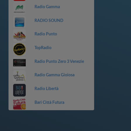
Radio Gamma
RADIO SOUND
Radio Punto
TopRadio
Radio Punto Zero 3 Venezie
Radio Gamma Gioiosa
Radio Libertà
Bari Città Futura