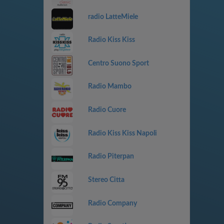
radio LatteMiele
Radio Kiss Kiss
Centro Suono Sport
Radio Mambo
Radio Cuore
Radio Kiss Kiss Napoli
Radio Piterpan
Stereo Citta
Radio Company