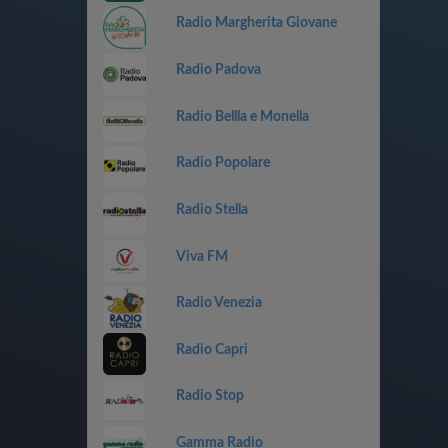
Radio Margherita Giovane
Radio Padova
Radio Bellla e Monella
Radio Popolare
Radio Stella
Viva FM
Radio Venezia
Radio Capri
Radio Stop
Gamma Radio