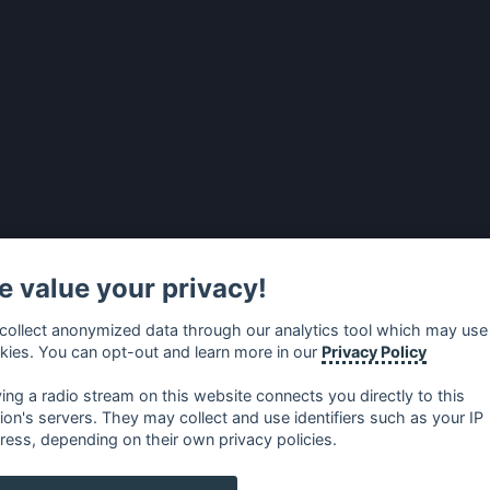
 value your privacy!
collect anonymized data through our analytics tool which may use
kies. You can opt-out and learn more in our
Privacy Policy
ying a radio stream on this website connects you directly to this
tion's servers. They may collect and use identifiers such as your IP
ress, depending on their own privacy policies.
no
⋅
русский
⋅
nederlands
⋅
dansk
⋅
svenska
⋅
türk
⋅
ελλη