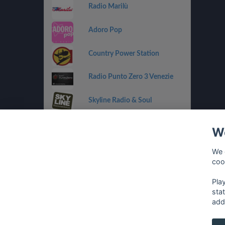
Radio Marilù
Adoro Pop
Country Power Station
Radio Punto Zero 3 Venezie
Skyline Radio & Soul
Radio OneDance
We
Funky Corner Radio
We 
coo
OpenLab (Ibiza)
Pla
sta
add
français
⋅
english
⋅
deutsch
⋅
español
⋅
italia