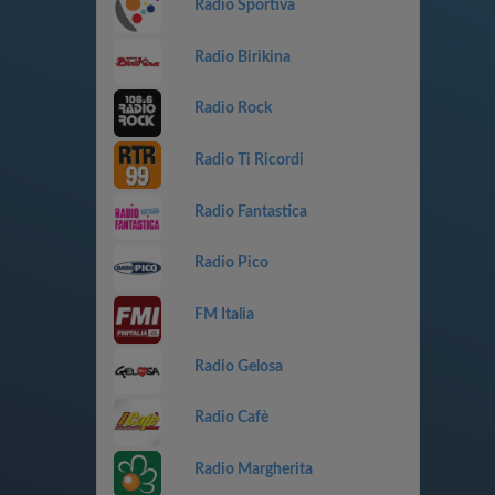
Radio Sportiva
Radio Birikina
Radio Rock
Radio Ti Ricordi
Radio Fantastica
Radio Pico
FM Italia
Radio Gelosa
Radio Cafè
Radio Margherita