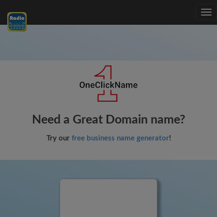
Tog
nav
Need a Great Domain name?
Try our
free business name generator
!