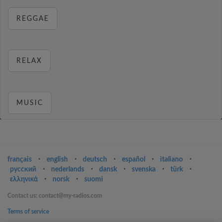
REGGAE
RELAX
MUSIC
français
⋅
english
⋅
deutsch
⋅
español
⋅
italiano
⋅
русский
⋅
nederlands
⋅
dansk
⋅
svenska
⋅
türk
⋅
ελληνικά
⋅
norsk
⋅
suomi
Contact us: contact@my-radios.com
Terms of service