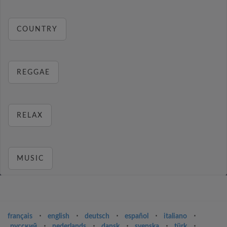
COUNTRY
REGGAE
RELAX
MUSIC
français
⋅
english
⋅
deutsch
⋅
español
⋅
italiano
⋅
русский
⋅
nederlands
⋅
dansk
⋅
svenska
⋅
türk
⋅