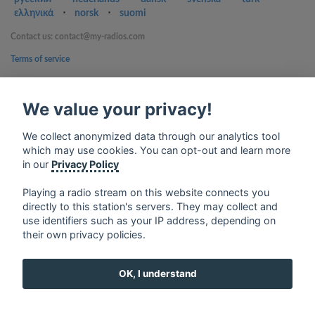
ελληνικά
⋅
norsk
⋅
suomi
Contact us: contact@my-radios.com
Terms of service
Privacy Policy
We value your privacy!
Google Play and the Google Play logo are trademarks of Google Inc.
We collect anonymized data through our analytics tool
which may use cookies. You can opt-out and learn more
in our
Privacy Policy
Playing a radio stream on this website connects you
directly to this station's servers. They may collect and
use identifiers such as your IP address, depending on
their own privacy policies.
OK, I understand