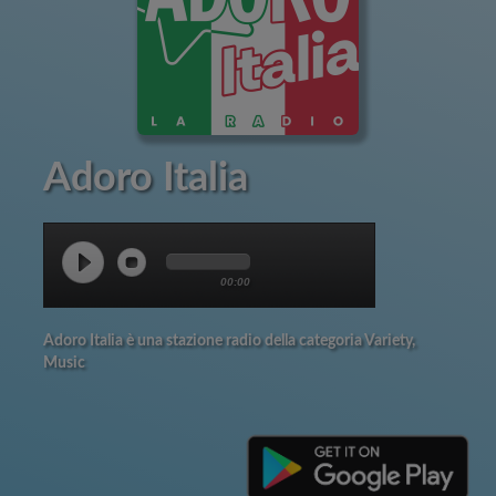
Adoro Italia
00:00
Adoro Italia è una stazione radio della categoria Variety,
Music