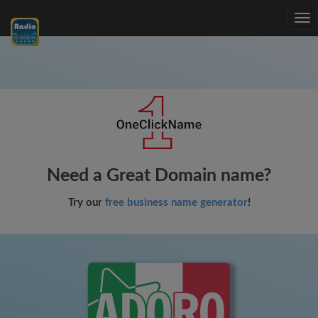
Tog
nav
Need a Great Domain name?
Try our
free business name generator
!