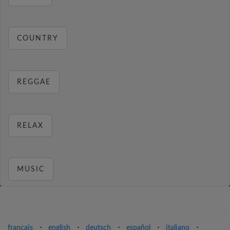
COUNTRY
REGGAE
RELAX
MUSIC
français
⋅
english
⋅
deutsch
⋅
español
⋅
italiano
⋅