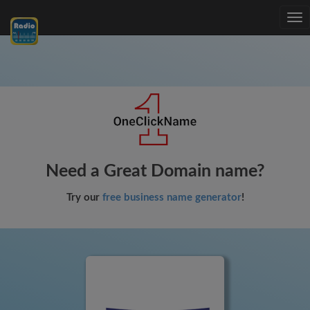
Tog
nav
Need a Great Domain name?
Try our
free business name generator
!