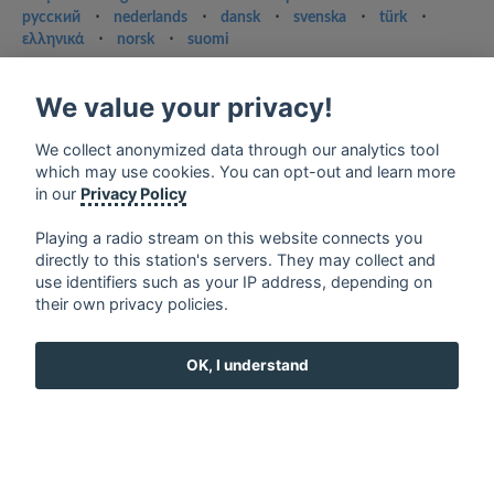
русский
⋅
nederlands
⋅
dansk
⋅
svenska
⋅
türk
⋅
ελληνικά
⋅
norsk
⋅
suomi
Contact us: contact@my-radios.com
We value your privacy!
Terms of service
Privacy Policy
We collect anonymized data through our analytics tool
which may use cookies. You can opt-out and learn more
Google Play and the Google Play logo are trademarks of Google Inc.
in our
Privacy Policy
Playing a radio stream on this website connects you
directly to this station's servers. They may collect and
use identifiers such as your IP address, depending on
their own privacy policies.
OK, I understand