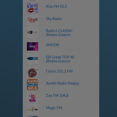
Kiss FM 92,2
Sky Radio
Radio1 CLASSIC
(Rodos.Greece)
SHOOK
GR Greek TOP 40
(Rodos.Greece)
Γλέντι 101,1 FM
Xanthi Radio Deejay
Σοκ FM 104,8
Magic FM