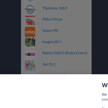
Υδρόγειος 106,9
Ράδιο Πάτρα
Ionion FM
Imagine 89.7
Radio1 DISCO (Rodos.Greece)
Yes! 91.2
Radio1 DANCE
(Rodos.Greece)
We
Radio1 BALLADS
(Rodos.Greece)
We 
coo
Radio1 GOLDEN 80s
(Rodos.Greece)