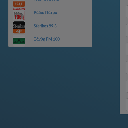
Ράδιο Πάτρα
Sferikos 99.3
Ξάνθη FM 100