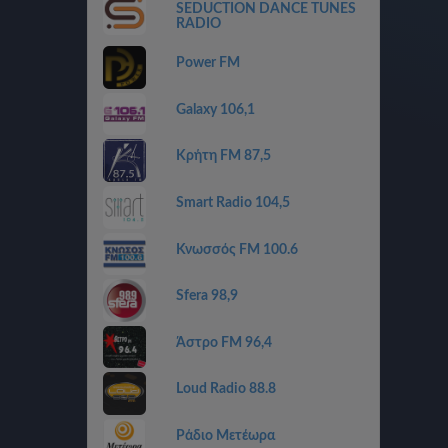
SEDUCTION DANCE TUNES
RADIO
Power FM
Galaxy 106,1
Κρήτη FM 87,5
Smart Radio 104,5
Κνωσσός FM 100.6
Sfera 98,9
Άστρο FM 96,4
Loud Radio 88.8
Ράδιο Μετέωρα