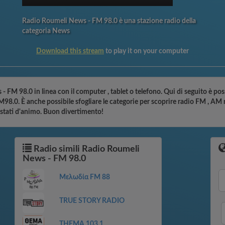
Radio Roumeli News - FM 98.0 è una stazione radio della
categoria News
Download this stream
to play it on your computer
 FM 98.0 in linea con il computer , tablet o telefono. Qui di seguito è poss
8.0. È anche possibile sfogliare le categorie per scoprire radio FM , AM r
i stati d'animo. Buon divertimento!
Radio simili Radio Roumeli
News - FM 98.0
Μελωδία FM 88
TRUE STORY RADIO
THEMA 103.1