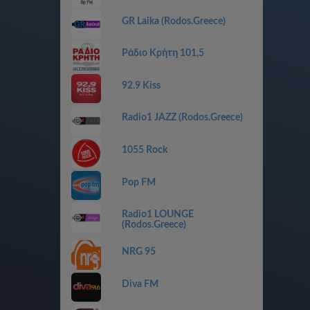
GR Laika (Rodos.Greece)
Ράδιο Κρήτη 101,5
92.9 Kiss
Radio1 JAZZ (Rodos.Greece)
1055 Rock
Pop FM
Radio1 LOUNGE
(Rodos.Greece)
NRG 95
Diva FM