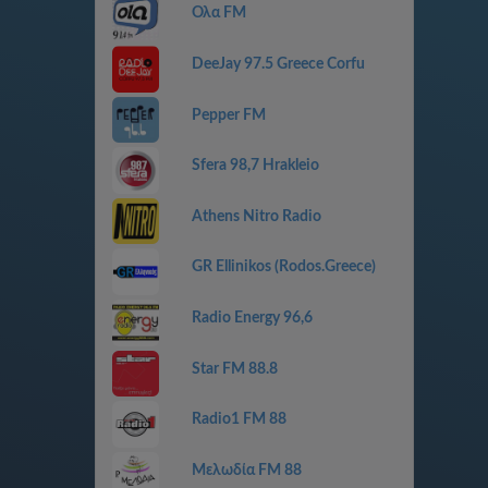
Ολα FM
DeeJay 97.5 Greece Corfu
Pepper FM
Sfera 98,7 Hrakleio
Athens Nitro Radio
GR Ellinikos (Rodos.Greece)
Radio Energy 96,6
Star FM 88.8
Radio1 FM 88
Μελωδία FM 88