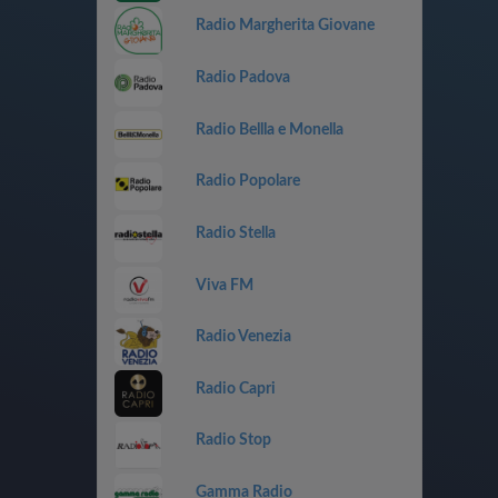
Radio Margherita Giovane
Radio Padova
Radio Bellla e Monella
Radio Popolare
Radio Stella
Viva FM
Radio Venezia
Radio Capri
Radio Stop
Gamma Radio