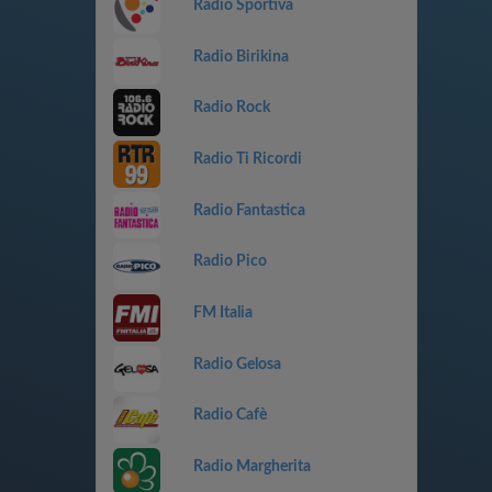
Radio Sportiva
Radio Birikina
Radio Rock
Radio Ti Ricordi
Radio Fantastica
Radio Pico
FM Italia
Radio Gelosa
Radio Cafè
Radio Margherita