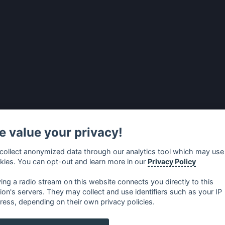
 value your privacy!
collect anonymized data through our analytics tool which may use
kies. You can opt-out and learn more in our
Privacy Policy
ying a radio stream on this website connects you directly to this
tion's servers. They may collect and use identifiers such as your IP
ress, depending on their own privacy policies.
no
⋅
русский
⋅
nederlands
⋅
dansk
⋅
svenska
⋅
türk
⋅
ελλη