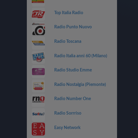
Top Italia Radio
Radio Punto Nuovo
Radio Toscana
Radio Italia anni 60 (Milano)
Radio Studio Emme
Radio Nostalgia (Piemonte)
Radio Number One
Radio Sorrriso
Easy Network