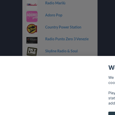
Radio Marilù
Adoro Pop
Country Power Station
Radio Punto Zero 3 Venezie
Skyline Radio & Soul
Radio OneDance
We
Funky Corner Radio
We 
coo
OpenLab (Ibiza)
Pla
sta
add
français
⋅
english
⋅
deutsch
⋅
español
⋅
italia