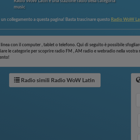
Radio WoW Latin è una stazione radio della categoria
music
e un collegamento a questa pagina! Basta trascinare questo
Radio WoW La
nea con il computer , tablet o telefono. Qui di seguito è possibile sfogliare
are le categorie per scoprire radio FM , AM radio e webradio nella vostra re
ento!
Radio simili Radio WoW Latin