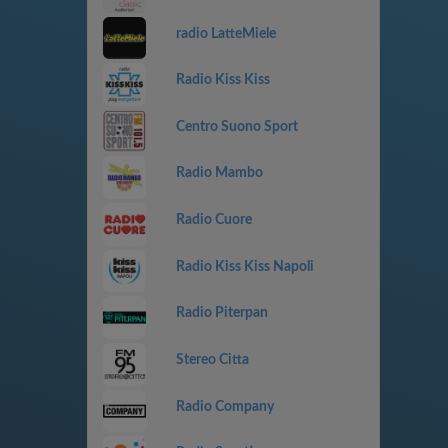
radio LatteMiele
Radio Kiss Kiss
Centro Suono Sport
Radio Mambo
Radio Cuore
Radio Kiss Kiss Napoli
Radio Piterpan
Stereo Citta
Radio Company