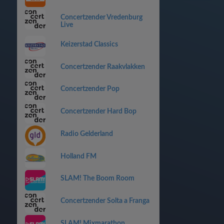
Concertzender Vredenburg
Live
Keizerstad Classics
Concertzender Raakvlakken
Concertzender Pop
Concertzender Hard Bop
Radio Gelderland
Holland FM
SLAM! The Boom Room
Concertzender Solta a Franga
SLAM! Mixmarathon