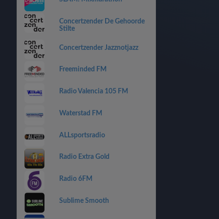
Concertzender De Gehoorde
Stilte
Concertzender Jazznotjazz
Freeminded FM
Radio Valencia 105 FM
Waterstad FM
ALLsportsradio
Radio Extra Gold
Radio 6FM
Sublime Smooth