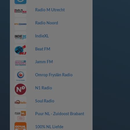
Radio M Utrecht
Radio Noord
IndieXL
Beat FM
Jamm FM
Omrop Fryslân Radio
N1 Radio
Soul Radio
Puur NL - Zuidoost Brabant
100% NL Liefde