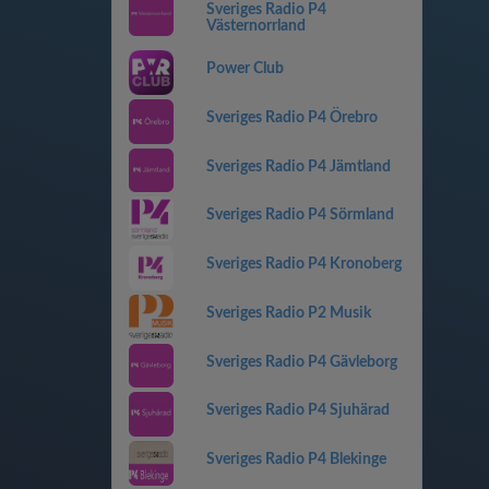
Sveriges Radio P4
Västernorrland
Power Club
Sveriges Radio P4 Örebro
Sveriges Radio P4 Jämtland
Sveriges Radio P4 Sörmland
Sveriges Radio P4 Kronoberg
Sveriges Radio P2 Musik
Sveriges Radio P4 Gävleborg
Sveriges Radio P4 Sjuhärad
Sveriges Radio P4 Blekinge