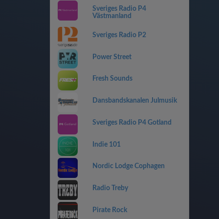
Sveriges Radio P4
Västmanland
Sveriges Radio P2
Power Street
Fresh Sounds
Dansbandskanalen Julmusik
Sveriges Radio P4 Gotland
Indie 101
Nordic Lodge Cophagen
Radio Treby
Pirate Rock