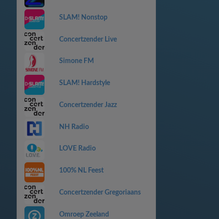
SLAM! Nonstop
Concertzender Live
Simone FM
SLAM! Hardstyle
Concertzender Jazz
NH Radio
LOVE Radio
100% NL Feest
Concertzender Gregoriaans
Omroep Zeeland