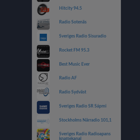
Hitcity 94.5
Radio Sotenäs
Sveriges Radio Sisuradio
Rocket FM 95.3
Best Music Ever
Radio AF
Radio Sydväst
Sveriges Radio SR Sápmi
Stockholms Närradio 101,1
Sveriges Radio Radioapans
knattekanal