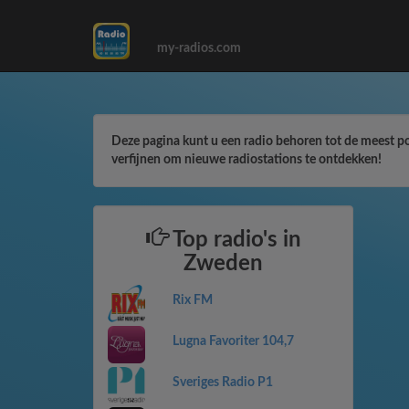
my-radios.com
Deze pagina kunt u een radio behoren tot de meest popul
verfijnen om nieuwe radiostations te ontdekken!
Top radio's in
Zweden
Rix FM
Lugna Favoriter 104,7
Sveriges Radio P1