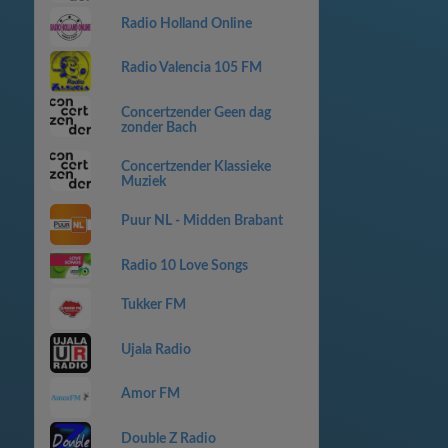
Radio Holland Online
Radio Valencia 105 FM
Concertzender Geen dag
zonder Bach
Concertzender Klassieke
Muziek
Puur NL - Midden Brabant
Radio 10 Love Songs
Tukker FM
Ujala Radio
Amor FM
Double Z Radio