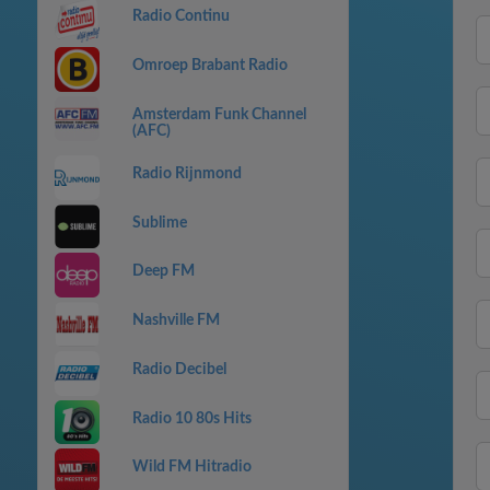
Radio Continu
Omroep Brabant Radio
Amsterdam Funk Channel
(AFC)
Radio Rijnmond
Sublime
Deep FM
Nashville FM
Radio Decibel
Radio 10 80s Hits
Wild FM Hitradio