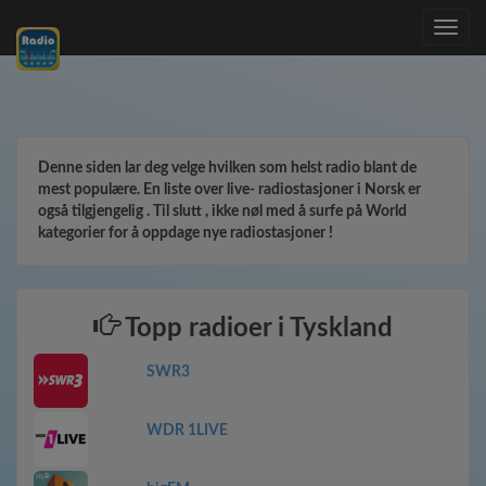
Toggle
navig
Denne siden lar deg velge hvilken som helst radio blant de
mest populære. En liste over live- radiostasjoner i Norsk er
også tilgjengelig . Til slutt , ikke nøl med å surfe på World
kategorier for å oppdage nye radiostasjoner !
Topp radioer i Tyskland
SWR3
WDR 1LIVE