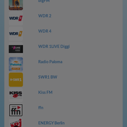
bigFM
WDR 2
WDR 4
WDR 1LIVE Diggi
Radio Paloma
SWR1 BW
Kiss FM
ffn
ENERGY Berlin