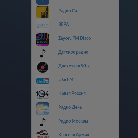
Радио Си
ВЕРА
Zaycev.FM Disco
Детское радио
Дискотекa 90-x
Like FM
Новая Россия
Радио День
Радио Москвы
Красная Армия