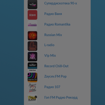
Супердискотека 90-х
Радио Ваня
Радио Romantika
Russian Mix
L-radio
Vip Mix
Record Chill-Out
Zaycev.FM Pop
Радио 107
Гоп FM Радио Рекорд