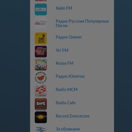
Хайп FM
Радио Русские Популярные
Песни
Радио Олимп
Yo! FM
Noise FM
Радио Юнитон
Radio MCM
Radio Cafe
Record Dancecore
За облаками