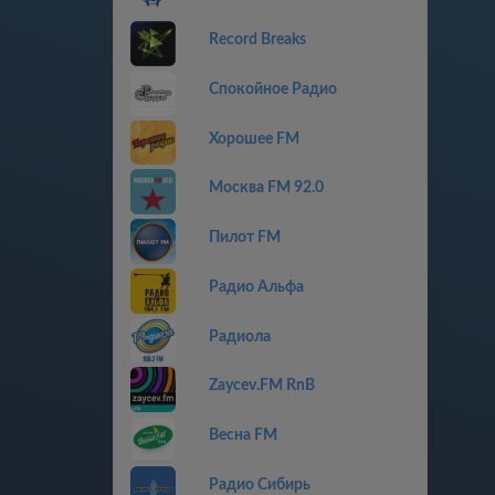
Record Breaks
Спокойное Радио
Хорошее FM
Москва FM 92.0
Пилот FM
Радио Альфа
Радиола
Zaycev.FM RnB
Весна FM
Радио Сибирь