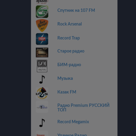
Спутник на 107 FM
Rock Arsenal
Record Trap
Старое радио
БИМ-радио
Музыка
Казак FM
Радио Premium РУССКИЙ
ТОП
Record Megamix
Удачное Радио