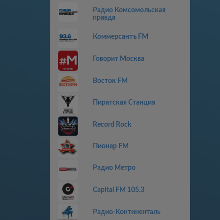
Радио Комсомольская
правда
Коммерсантъ FM
Говорит Москва
Восток FM
Пиратская Станция
Record Rock
Пионер FM
Радио Метро
Capital FM 105.3
Радио-Континенталь