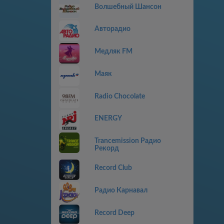
Волшебный Шансон
Авторадио
Медляк FM
Маяк
Radio Chocolate
ENERGY
Trancemission Радио
Рекорд
Record Club
Радио Карнавал
Record Deep