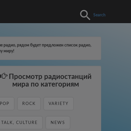
Search
е радио, рядом будет предложен список радио,
у миру!
Просмотр радиостанций
мира по категориям
POP
ROCK
VARIETY
TALK, CULTURE
NEWS