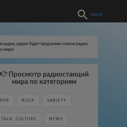
Search
е радио, рядом будет предложен список радио,
у миру!
Просмотр радиостанций
мира по категориям
POP
ROCK
VARIETY
TALK, CULTURE
NEWS