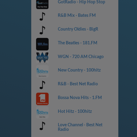
GotRadio - Hip Hop Stop
R&B Mix - Bates FM
Country Oldies - BigR
The Beatles - 181.FM
WGN - 720 AM Chicago
New Country - 100hitz
R&B - Best Net Radio
Bossa Nova Hits - 1.FM
Hot Hitz - 100hitz
Love Channel - Best Net
Radio