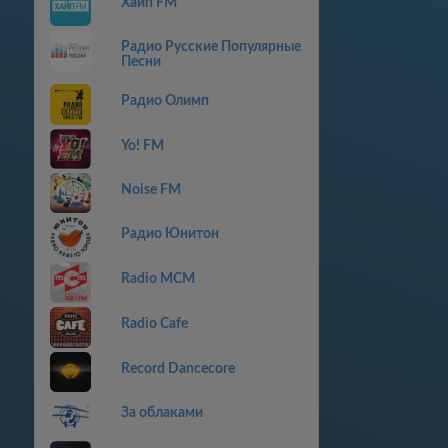
Хайп FM
Радио Русские Популярные
Песни
Радио Олимп
Yo! FM
Noise FM
Радио Юнитон
Radio MCM
Radio Cafe
Record Dancecore
За облаками