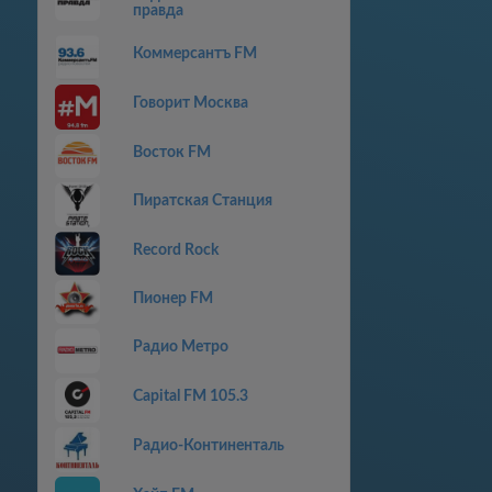
правда
Коммерсантъ FM
Говорит Москва
Восток FM
Пиратская Станция
Record Rock
Пионер FM
Радио Метро
Capital FM 105.3
Радио-Континенталь