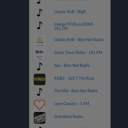
Classic RnB - BigR
Energy 93 (Euro EDM) -
181.FM
Classic RnB - Best Net Radio
Good Time Oldies - 181.FM
Spa - Best Net Radio
KABZ - 103.7 The Buzz
The Mix - Best Net Radio
Love Classics - 1.FM
Graceland Radio