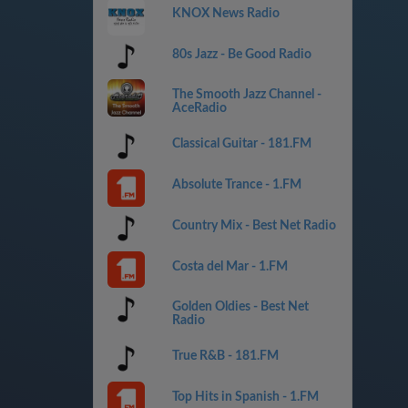
KNOX News Radio
80s Jazz - Be Good Radio
The Smooth Jazz Channel -
AceRadio
Classical Guitar - 181.FM
Absolute Trance - 1.FM
Country Mix - Best Net Radio
Costa del Mar - 1.FM
Golden Oldies - Best Net
Radio
True R&B - 181.FM
Top Hits in Spanish - 1.FM