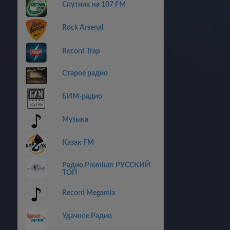
Спутник на 107 FM
Rock Arsenal
Record Trap
Старое радио
БИМ-радио
Музыка
Казак FM
Радио Premium РУССКИЙ
ТОП
Record Megamix
Удачное Радио