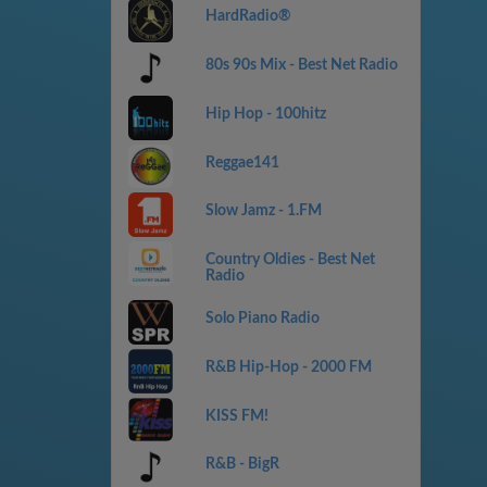
HardRadio®
80s 90s Mix - Best Net Radio
Hip Hop - 100hitz
Reggae141
Slow Jamz - 1.FM
Country Oldies - Best Net
Radio
Solo Piano Radio
R&B Hip-Hop - 2000 FM
KISS FM!
R&B - BigR