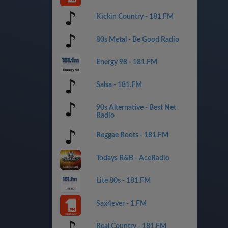
Kickin Country - 181.FM
80s Metal - Be Good Radio
Energy 98 - 181.FM
Salsa - 181.FM
90s Alternative - Best Net
Radio
Reggae Roots - 181.FM
Todays R&B - AceRadio
Lite 80s - 181.FM
Sax4ever - 1.FM
Real Country - 181.FM