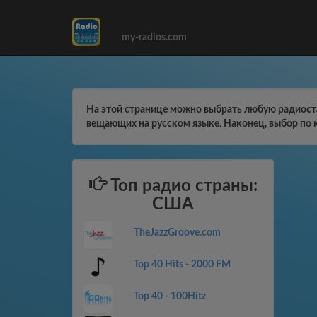
my-radios.com
На этой странице можно выбрать любую радиоста
вещающих на русском языке. Наконец, выбор по 
Топ радио страны:
США
TheJazzGroove.com
Top 40 Hits - 2000 FM
Top 40 - 100Hitz