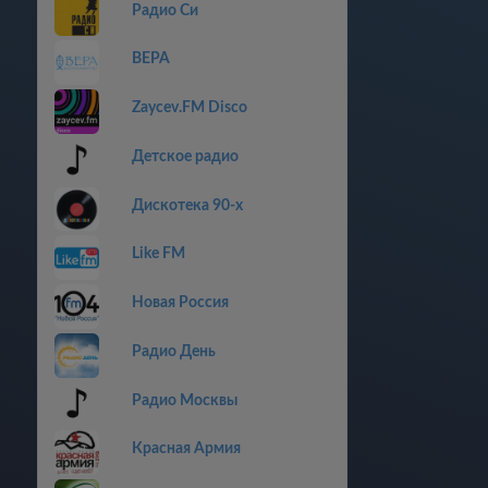
Радио Си
ВЕРА
Zaycev.FM Disco
Детское радио
Дискотекa 90-x
Like FM
Новая Россия
Радио День
Радио Москвы
Красная Армия