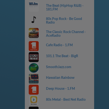
The Beat (HipHop R&B) -
181.FM
80s Pop Rock - Be Good
Radio
The Classic Rock Channel -
AceRadio
Cafe Radio - 1.FM
101.1 The Beat - BigR
SmoothJazz.com
Hawaiian Rainbow
Deep House - 1.FM
80s Metal - Best Net Radio