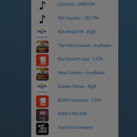
Chill Out - 2000 FM
90s Country - 181.FM
80s Metal FM - BigR
The Hitz Channel - AceRadio
Bay Smooth Jazz - 1.FM
New Country - AceRadio
Golden Oldies - BigR
BOM Psytrance - 1.FM
KNSI 1450 AM
Hard Rock Heaven