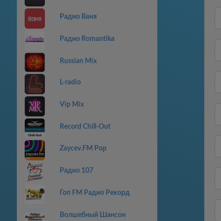
Радио Ваня
Радио Romantika
Russian Mix
L-radio
Vip Mix
Record Chill-Out
Zaycev.FM Pop
Радио 107
Гоп FM Радио Рекорд
Волшебный Шансон