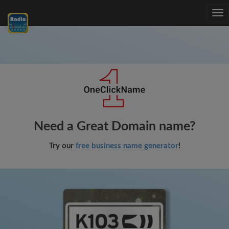
Tog
nav
Need a Great Domain name?
Try our
free business name generator
!