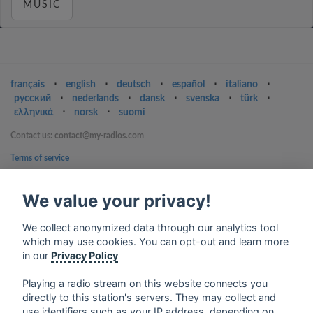
MUSIC
français
⋅
english
⋅
deutsch
⋅
español
⋅
italiano
⋅
русский
⋅
nederlands
⋅
dansk
⋅
svenska
⋅
türk
⋅
ελληνικά
⋅
norsk
⋅
suomi
Contact us: contact@my-radios.com
Terms of service
Privacy Policy
We value your privacy!
Google Play and the Google Play logo are trademarks of Google Inc.
We collect anonymized data through our analytics tool
which may use cookies. You can opt-out and learn more
in our
Privacy Policy
Playing a radio stream on this website connects you
directly to this station's servers. They may collect and
use identifiers such as your IP address, depending on