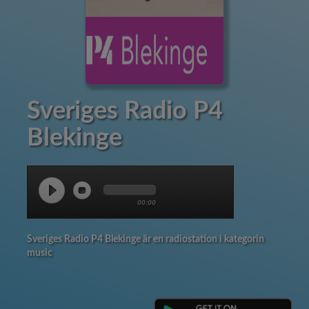
Sveriges Radio P4
Blekinge
00:00
Sveriges Radio P4 Blekinge är en radiostation i kategorin
music