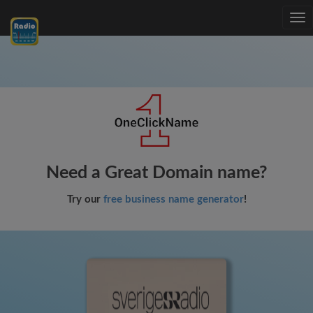
Tog
nav
Need a Great Domain name?
Try our
free business name generator
!