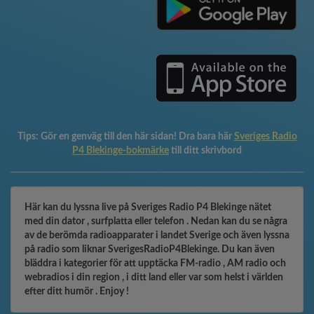
Tips:
Gör en genväg till den här sidan! Dra bara här
Sveriges Radio
P4 Blekinge-bokmärke
till ditt skrivbord
Här kan du lyssna live på Sveriges Radio P4 Blekinge nätet
med din dator , surfplatta eller telefon . Nedan kan du se några
av de berömda radioapparater i landet Sverige och även lyssna
på radio som liknar SverigesRadioP4Blekinge. Du kan även
bläddra i kategorier för att upptäcka FM-radio , AM radio och
webradios i din region , i ditt land eller var som helst i världen
efter ditt humör . Enjoy !