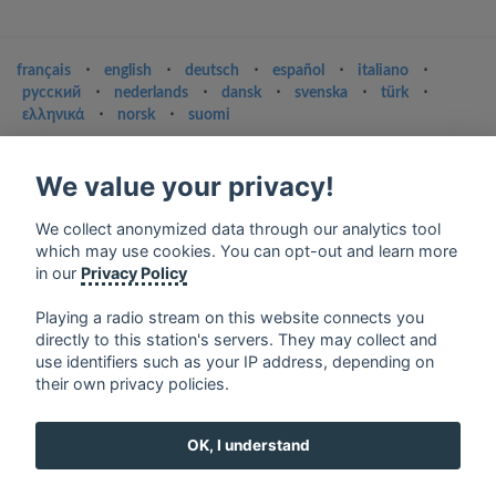
français
⋅
english
⋅
deutsch
⋅
español
⋅
italiano
⋅
русский
⋅
nederlands
⋅
dansk
⋅
svenska
⋅
türk
⋅
ελληνικά
⋅
norsk
⋅
suomi
Contact us: contact@my-radios.com
We value your privacy!
Terms of service
Privacy Policy
We collect anonymized data through our analytics tool
which may use cookies. You can opt-out and learn more
Google Play and the Google Play logo are trademarks of Google Inc.
in our
Privacy Policy
Playing a radio stream on this website connects you
directly to this station's servers. They may collect and
use identifiers such as your IP address, depending on
their own privacy policies.
OK, I understand