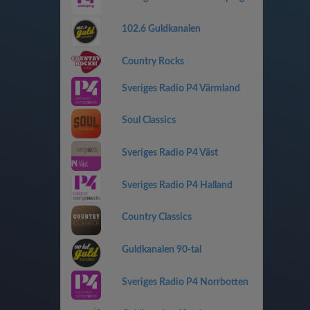
102.6 Guldkanalen
Country Rocks
Sveriges Radio P4 Värmland
Soul Classics
Sveriges Radio P4 Väst
Sveriges Radio P4 Halland
Country Classics
Guldkanalen 90-tal
Sveriges Radio P4 Norrbotten