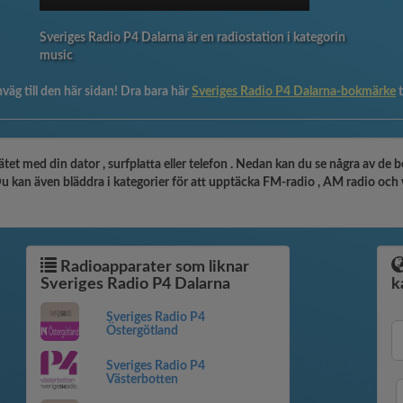
Sveriges Radio P4 Dalarna är en radiostation i kategorin
music
väg till den här sidan! Dra bara här
Sveriges Radio P4 Dalarna-bokmärke
tet med din dator , surfplatta eller telefon . Nedan kan du se några av de
kan även bläddra i kategorier för att upptäcka FM-radio , AM radio och webr
Radioapparater som liknar
Sveriges Radio P4 Dalarna
k
Sveriges Radio P4
Östergötland
Sveriges Radio P4
Västerbotten