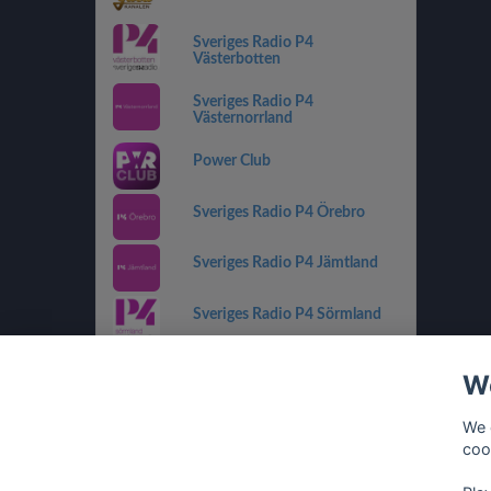
Sveriges Radio P4
Västerbotten
Sveriges Radio P4
Västernorrland
Power Club
Sveriges Radio P4 Örebro
Sveriges Radio P4 Jämtland
Sveriges Radio P4 Sörmland
Sveriges Radio P4 Kronoberg
We
Sveriges Radio P2 Musik
We 
coo
Sveriges Radio P4 Gävleborg