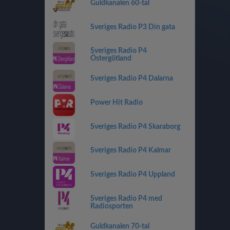
Guldkanalen 60-tal
Sveriges Radio P3 Din gata
Sveriges Radio P4
Östergötland
Sveriges Radio P4 Dalarna
Power Hit Radio
Sveriges Radio P4 Skaraborg
Sveriges Radio P4 Kalmar
Sveriges Radio P4 Uppland
Sveriges Radio P4 med
Radiosporten
Guldkanalen 70-tal