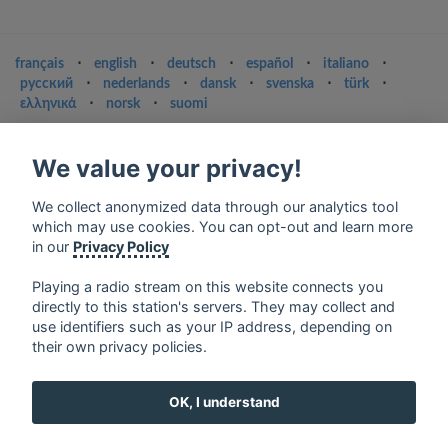
français
⋅
english
⋅
deutsch
⋅
español
⋅
italiano
⋅
русский
⋅
nederlands
⋅
dansk
⋅
svenska
⋅
türk
⋅
ελληνικά
⋅
norsk
⋅
suomi
Contact us: contact@my-radios.com
We value your privacy!
Terms of service
Privacy Policy
We collect anonymized data through our analytics tool
which may use cookies. You can opt-out and learn more
Google Play and the Google Play logo are trademarks of Google Inc.
in our
Privacy Policy
Playing a radio stream on this website connects you
directly to this station's servers. They may collect and
use identifiers such as your IP address, depending on
their own privacy policies.
OK, I understand