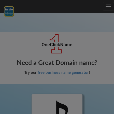
Tog
nav
Need a Great Domain name?
Try our
free business name generator
!