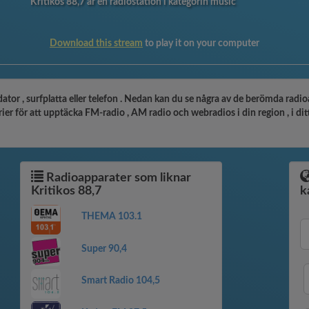
Kritikos 88,7 är en radiostation i kategorin music
Download this stream
to play it on your computer
dator , surfplatta eller telefon . Nedan kan du se några av de berömda radi
er för att upptäcka FM-radio , AM radio och webradios i din region , i ditt 
Radioapparater som liknar
Kritikos 88,7
k
THEMA 103.1
Super 90,4
Smart Radio 104,5