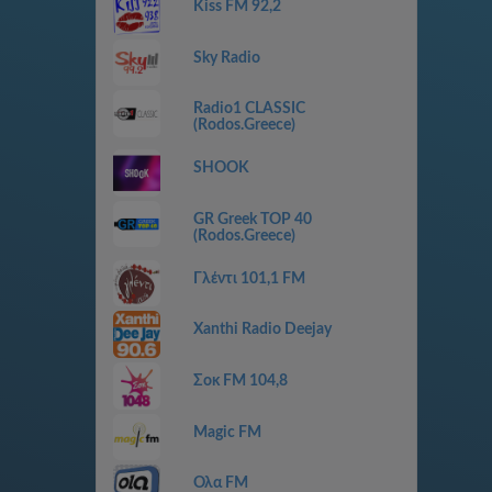
Kiss FM 92,2
Sky Radio
Radio1 CLASSIC
(Rodos.Greece)
SHOOK
GR Greek TOP 40
(Rodos.Greece)
Γλέντι 101,1 FM
Xanthi Radio Deejay
Σοκ FM 104,8
Magic FM
Ολα FM