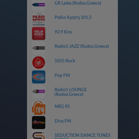
GR Laika (Rodos.Greece)
Ράδιο Κρήτη 101,5
92.9 Kiss
Radio1 JAZZ (Rodos.Greece)
1055 Rock
Pop FM
Radio1 LOUNGE
(Rodos.Greece)
NRG 95
Diva FM
SEDUCTION DANCE TUNES