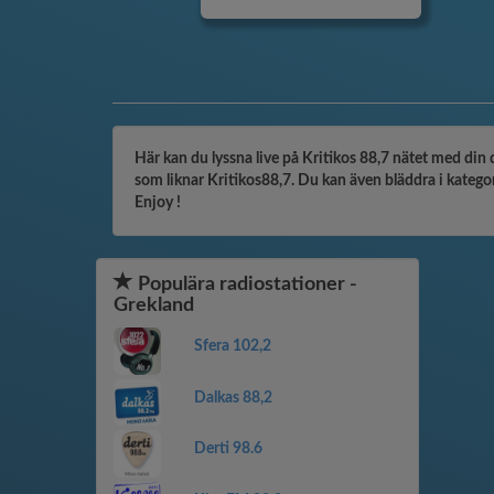
Här kan du lyssna live på Kritikos 88,7 nätet med din 
som liknar Kritikos88,7. Du kan även bläddra i kategori
Enjoy !
Populära radiostationer -
Grekland
Sfera 102,2
Dalkas 88,2
Derti 98.6