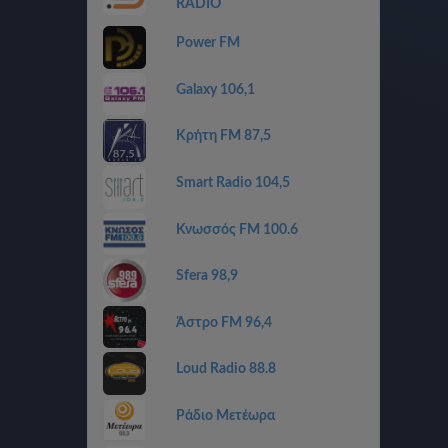
RADIO
Power FM
Galaxy 106,1
Κρήτη FM 87,5
Smart Radio 104,5
Κνωσσός FM 100.6
Sfera 98,9
Άστρο FM 96,4
Loud Radio 88.8
Ράδιο Μετέωρα