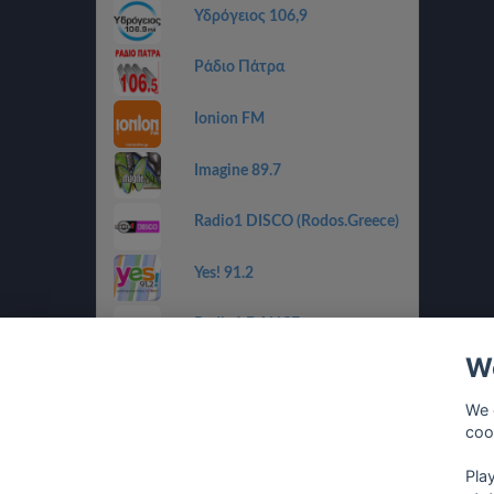
Υδρόγειος 106,9
Ράδιο Πάτρα
Ionion FM
Imagine 89.7
Radio1 DISCO (Rodos.Greece)
Yes! 91.2
Radio1 DANCE
(Rodos.Greece)
We
Radio1 BALLADS
(Rodos.Greece)
We 
coo
Radio1 GOLDEN 80s
(Rodos.Greece)
Pla