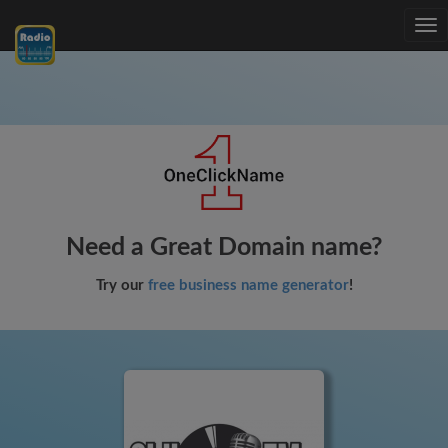
Tog
nav
Need a Great Domain name?
Try our
free business name generator
!