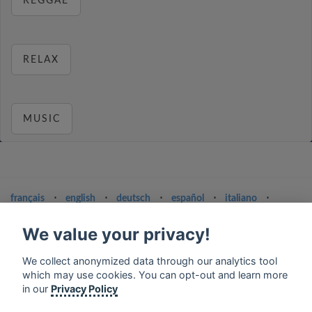
REGGAE
RELAX
MUSIC
français
⋅
english
⋅
deutsch
⋅
español
⋅
italiano
⋅
русский
⋅
nederlands
⋅
dansk
⋅
svenska
⋅
türk
⋅
ελληνικά
⋅
norsk
⋅
suomi
We value your privacy!
Contact us: contact@my-radios.com
We collect anonymized data through our analytics tool
Terms of service
which may use cookies. You can opt-out and learn more
in our
Privacy Policy
Privacy Policy