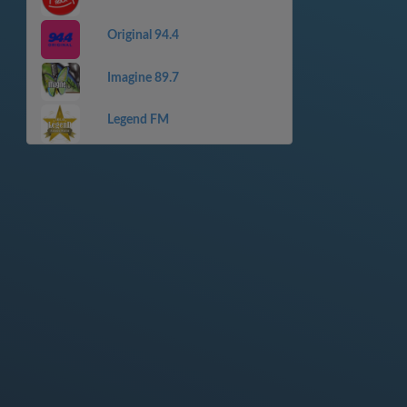
Original 94.4
Imagine 89.7
Legend FM