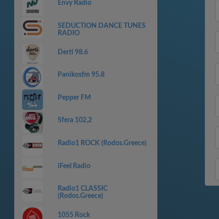
Envy Radio
SEDUCTION DANCE TUNES
RADIO
Derti 98.6
Panikosfm 95.8
Pepper FM
Sfera 102,2
Radio1 ROCK (Rodos.Greece)
iFeel Radio
Radio1 CLASSIC
(Rodos.Greece)
1055 Rock