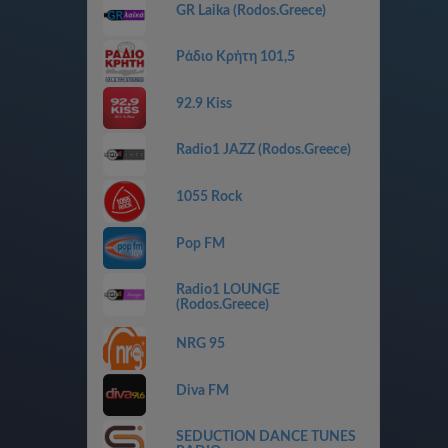
GR Laika (Rodos.Greece)
Ράδιο Κρήτη 101,5
92.9 Kiss
Radio1 JAZZ (Rodos.Greece)
1055 Rock
Pop FM
Radio1 LOUNGE
(Rodos.Greece)
NRG 95
Diva FM
SEDUCTION DANCE TUNES