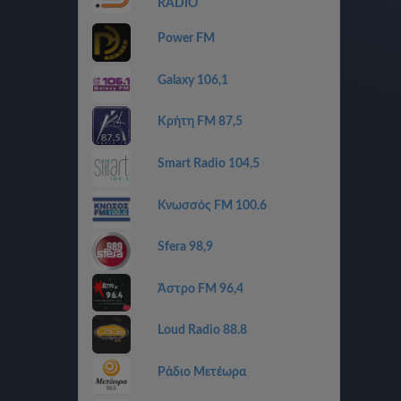
RADIO
Power FM
Galaxy 106,1
Κρήτη FM 87,5
Smart Radio 104,5
Κνωσσός FM 100.6
Sfera 98,9
Άστρο FM 96,4
Loud Radio 88.8
Ράδιο Μετέωρα