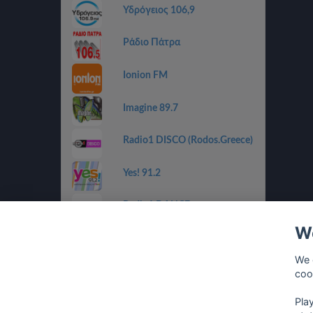
Υδρόγειος 106,9
Ράδιο Πάτρα
Ionion FM
Imagine 89.7
Radio1 DISCO (Rodos.Greece)
Yes! 91.2
Radio1 DANCE
(Rodos.Greece)
We
Radio1 BALLADS
(Rodos.Greece)
We 
coo
Radio1 GOLDEN 80s
(Rodos.Greece)
Pla