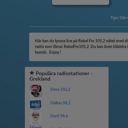
Tips:
Gör 
Här kan du lyssna live på Rebel Fm 105,2 nätet med din
radio som liknar RebelFm105,2. Du kan även bläddra i ka
humör . Enjoy !
Populära radiostationer -
Grekland
Sfera 102,2
Dalkas 88,2
Derti 98.6