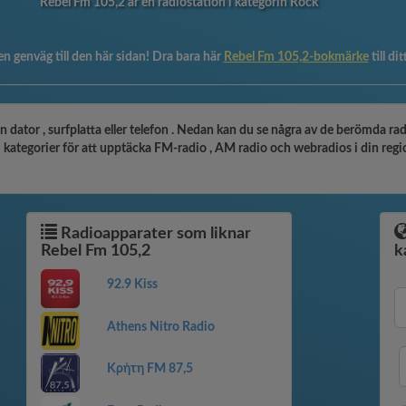
Rebel Fm 105,2 är en radiostation i kategorin Rock
en genväg till den här sidan! Dra bara här
Rebel Fm 105,2-bokmärke
till di
 dator , surfplatta eller telefon . Nedan kan du se några av de berömda ra
tegorier för att upptäcka FM-radio , AM radio och webradios i din region , 
Radioapparater som liknar
Rebel Fm 105,2
k
92.9 Kiss
Athens Nitro Radio
Κρήτη FM 87,5