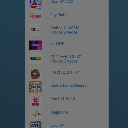
Kiss FM 92,2
Sky Radio
Radio1 CLASSIC
(Rodos.Greece)
SHOOK
GR Greek TOP 40
(Rodos.Greece)
Γλέντι 101,1 FM
Xanthi Radio Deejay
Σοκ FM 104,8
Magic FM
Ολα FM