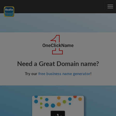
Tog
nav
Need a Great Domain name?
Try our
free business name generator
!