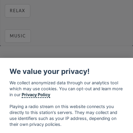
RELAX
MUSIC
We value your privacy!
français
⋅
english
⋅
deutsch
⋅
español
⋅
italiano
⋅
русский
⋅
nederlands
⋅
dansk
⋅
svenska
⋅
türk
⋅
ελληνικά
⋅
norsk
⋅
suomi
We collect anonymized data through our analytics tool
which may use cookies. You can opt-out and learn more
Contact us: contact@my-radios.com
in our
Privacy Policy
Terms of service
Playing a radio stream on this website connects you
Privacy Policy
directly to this station's servers. They may collect and
use identifiers such as your IP address, depending on
Google Play and the Google Play logo are trademarks of Google Inc.
their own privacy policies.