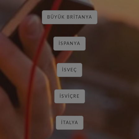
BÜYÜK BRITANYA
İSPANYA
İSVEÇ
İSVIÇRE
İTALYA