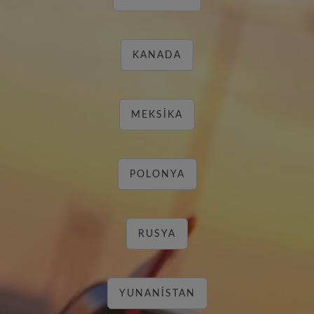
KANADA
MEKSIKA
POLONYA
RUSYA
YUNANISTAN