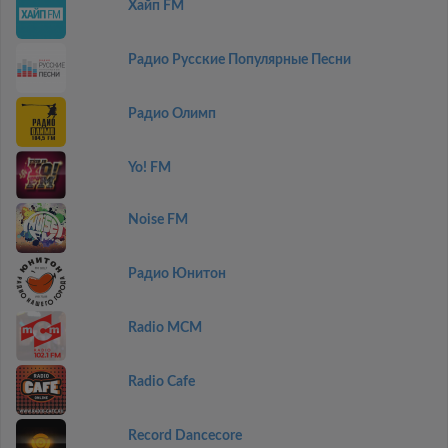
Хайп FM
Радио Русские Популярные Песни
Радио Олимп
Yo! FM
Noise FM
Радио Юнитон
Radio MCM
Radio Cafe
Record Dancecore