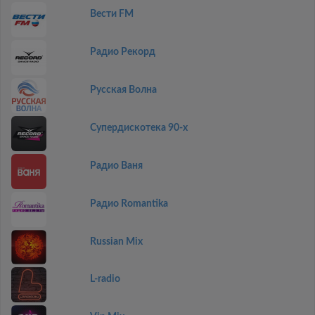
Вести FM
Радио Рекорд
Русская Волна
Супердискотека 90-х
Радио Ваня
Радио Romantika
Russian Mix
L-radio