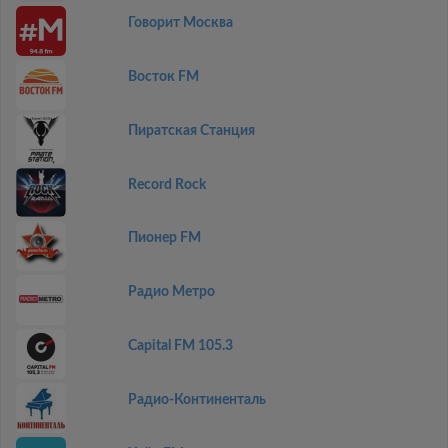
Говорит Москва
Восток FM
Пиратская Станция
Record Rock
Пионер FM
Радио Метро
Capital FM 105.3
Радио-Континенталь