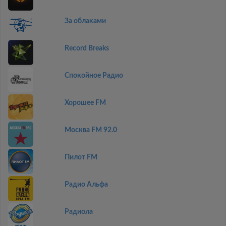
За облаками
Record Breaks
Спокойное Радио
Хорошее FM
Москва FM 92.0
Пилот FM
Радио Альфа
Радиола