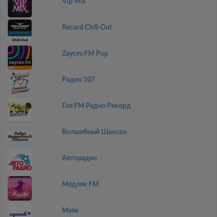
Vip Mix
Record Chill-Out
Zaycev.FM Pop
Радио 107
Гоп FM Радио Рекорд
Волшебный Шансон
Авторадио
Медляк FM
Маяк