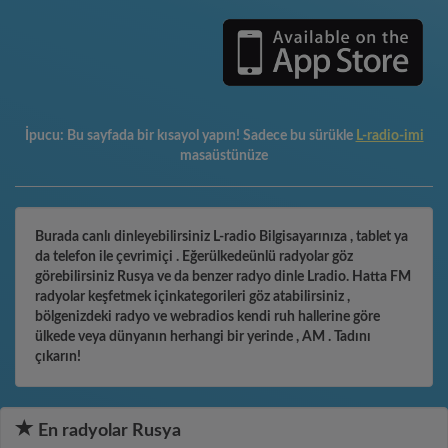
İpucu:
Bu sayfada bir kısayol yapın! Sadece bu sürükle
L-radio-imi
masaüstünüze
Burada canlı dinleyebilirsiniz L-radio Bilgisayarınıza , tablet ya
da telefon ile çevrimiçi . Eğerülkedeünlü radyolar göz
görebilirsiniz Rusya ve da benzer radyo dinle Lradio. Hatta FM
radyolar keşfetmek içinkategorileri göz atabilirsiniz ,
bölgenizdeki radyo ve webradios kendi ruh hallerine göre
ülkede veya dünyanın herhangi bir yerinde , AM . Tadını
çıkarın!
En radyolar Rusya