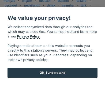
français
⋅
english
⋅
deutsch
⋅
español
⋅
italiano
⋅
русский
⋅
nederlands
⋅
dansk
⋅
svenska
⋅
türk
⋅
ελληνικά
⋅
norsk
⋅
suomi
We value your privacy!
Contact us: contact@my-radios.com
Terms of service
We collect anonymized data through our analytics tool
which may use cookies. You can opt-out and learn more
Privacy Policy
in our
Privacy Policy
Google Play and the Google Play logo are trademarks of Google Inc.
Playing a radio stream on this website connects you
directly to this station's servers. They may collect and
use identifiers such as your IP address, depending on
their own privacy policies.
OK, I understand