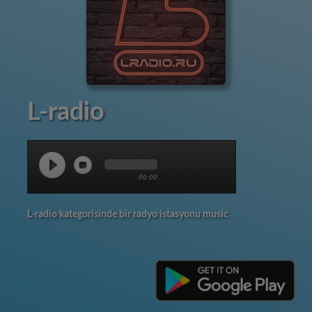
L-radio
00:00
L-radio kategorisinde bir radyo istasyonu music