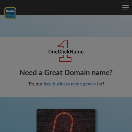
Tog
nav
Need a Great Domain name?
Try our
free business name generator
!