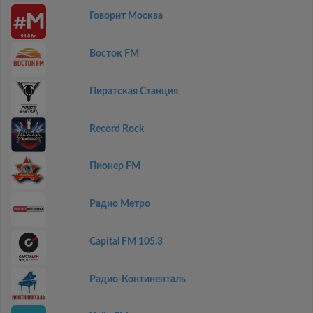
Говорит Москва
Восток FM
Пиратская Станция
Record Rock
Пионер FM
Радио Метро
Capital FM 105.3
Радио-Континенталь