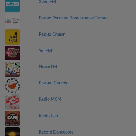
Хайп FM
Радио Русские Популярные Песни
Радио Олимп
Yo! FM
Noise FM
Радио Юнитон
Radio MCM
Radio Cafe
Record Dancecore