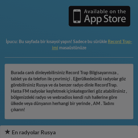
İpucu:
Bu sayfada bir kısayol yapın! Sadece bu sürükle
Record Trap-
imi
masaüstünüze
Burada canlı dinleyebilirsiniz Record Trap Bilgisayarınıza ,
tablet ya da telefon ile çevrimiçi . Eğerülkedeünlü radyolar göz
görebilirsiniz Rusya ve da benzer radyo dinle RecordTrap.
Hatta FM radyolar keşfetmek içinkategorileri göz atabilirsiniz ,
bölgenizdeki radyo ve webradios kendi ruh hallerine göre
ülkede veya dünyanın herhangi bir yerinde , AM . Tadını
çıkarın!
En radyolar Rusya