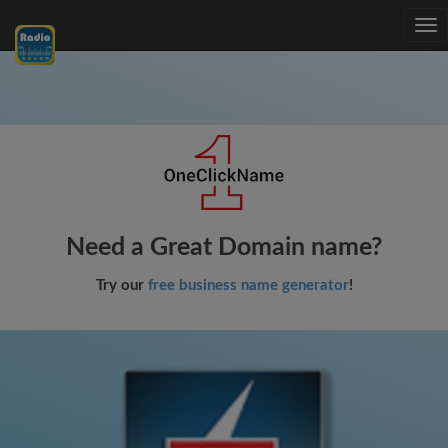
Tog
nav
Need a Great Domain name?
Try our
free business name generator
!