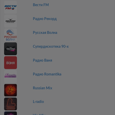
Вести FM
Радио Рекорд
Русская Волна
Супердискотека 90-х
Радио Ваня
Радио Romantika
Russian Mix
L-radio