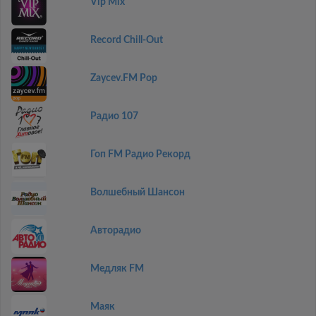
Vip Mix
Record Chill-Out
Zaycev.FM Pop
Радио 107
Гоп FM Радио Рекорд
Волшебный Шансон
Авторадио
Медляк FM
Маяк