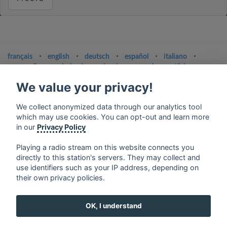
français
⋅
english
⋅
deutsch
⋅
español
⋅
italiano
⋅
русский
⋅
nederlands
⋅
dansk
⋅
svenska
⋅
türk
⋅
ελληνικά
⋅
norsk
⋅
suomi
We value your privacy!
Contact us: contact@my-radios.com
We collect anonymized data through our analytics tool
Terms of service
which may use cookies. You can opt-out and learn more
in our
Privacy Policy
Privacy Policy
Google Play and the Google Play logo are trademarks of Google Inc.
Playing a radio stream on this website connects you
directly to this station's servers. They may collect and
use identifiers such as your IP address, depending on
their own privacy policies.
OK, I understand