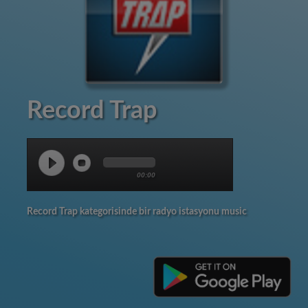
Record Trap
00:00
Record Trap kategorisinde bir radyo istasyonu music