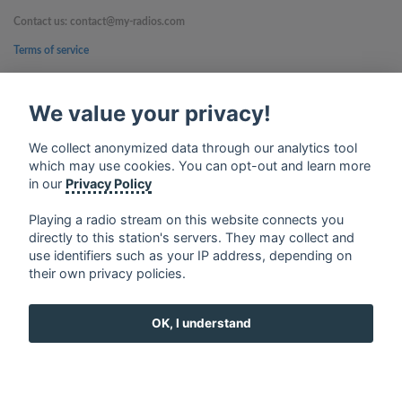
Contact us: contact@my-radios.com
Terms of service
Privacy Policy
We value your privacy!
Google Play and the Google Play logo are trademarks of Google Inc.
We collect anonymized data through our analytics tool
which may use cookies. You can opt-out and learn more
in our
Privacy Policy
Playing a radio stream on this website connects you
directly to this station's servers. They may collect and
use identifiers such as your IP address, depending on
their own privacy policies.
OK, I understand