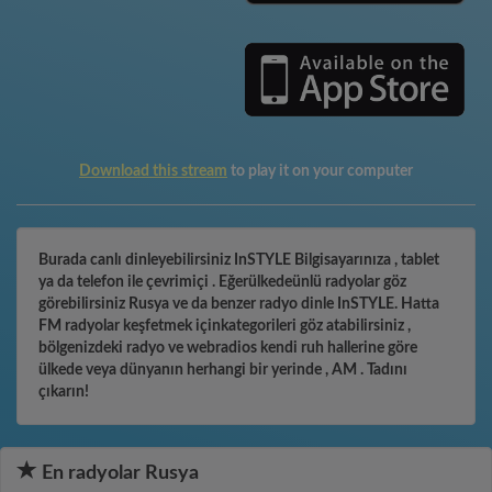
Download this stream
to play it on your computer
Burada canlı dinleyebilirsiniz InSTYLE Bilgisayarınıza , tablet
ya da telefon ile çevrimiçi . Eğerülkedeünlü radyolar göz
görebilirsiniz Rusya ve da benzer radyo dinle InSTYLE. Hatta
FM radyolar keşfetmek içinkategorileri göz atabilirsiniz ,
bölgenizdeki radyo ve webradios kendi ruh hallerine göre
ülkede veya dünyanın herhangi bir yerinde , AM . Tadını
çıkarın!
En radyolar Rusya