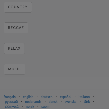
COUNTRY
REGGAE
RELAX
MUSIC
français
⋅
english
⋅
deutsch
⋅
español
⋅
italiano
⋅
русский
⋅
nederlands
⋅
dansk
⋅
svenska
⋅
türk
⋅
ελληνικά
⋅
norsk
⋅
suomi