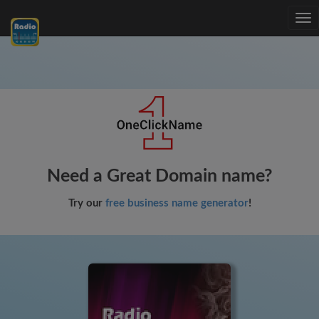
Tog
nav
Need a Great Domain name?
Try our
free business name generator
!