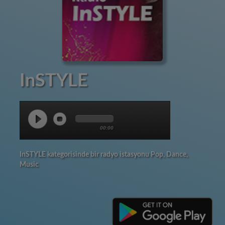
InSTYLE
00:00
InSTYLE kategorisinde bir radyo istasyonu Pop, Dance,
Music