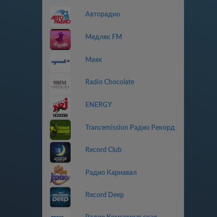
Авторадио
Медляк FM
Маяк
Radio Chocolate
ENERGY
Trancemission Радио Рекорд
Record Club
Радио Карнавал
Record Deep