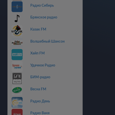
Радио Сибирь
Брянское радио
Казак FM
Волшебный Шансон
Хайп FM
Удачное Радио
БИМ-радио
Весна FM
Радио День
Радио Ваня