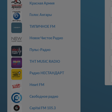
Красная Армия
Голос Ангары
ТИПИЧНОЕ FM
Новое Чистое Радио
Пульс-Радио
THT MUSIC RADIO
Радио НЕСТАНДАРТ
Heart FM
Свободное радио
Capital FM 105.3