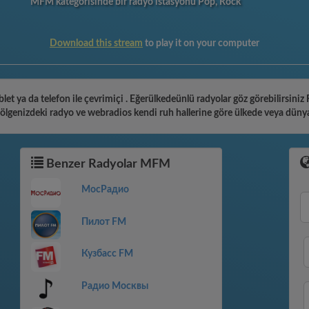
MFM kategorisinde bir radyo istasyonu Pop, Rock
Download this stream
to play it on your computer
ablet ya da telefon ile çevrimiçi . Eğerülkedeünlü radyolar göz görebilirsi
, bölgenizdeki radyo ve webradios kendi ruh hallerine göre ülkede veya dünya
Benzer Radyolar MFM
МосРадио
Пилот FM
Кузбасс FM
Радио Москвы