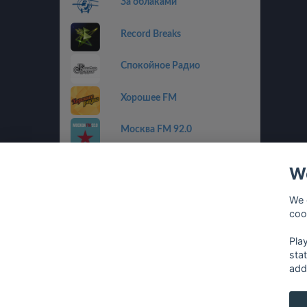
За облаками
Record Breaks
Спокойное Радио
Хорошее FM
Москва FM 92.0
Пилот FM
We
Радио Альфа
We 
coo
Радиола
Pla
sta
add
français
⋅
english
⋅
deutsch
⋅
español
⋅
italia