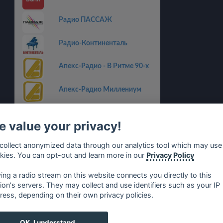
Радио ПАССАЖ
Радио-Континенталь
Апекс-Радио - В Ритме 90-х
Апекс-Радио Миллениум
АСТВ
 value your privacy!
Русская Волна
collect anonymized data through our analytics tool which may use
kies. You can opt-out and learn more in our
Privacy Policy
Радио Трасса
ying a radio stream on this website connects you directly to this
tion's servers. They may collect and use identifiers such as your IP
ress, depending on their own privacy policies.
no
⋅
русский
⋅
nederlands
⋅
dansk
⋅
svenska
⋅
türk
⋅
ελλη
OK, I understand