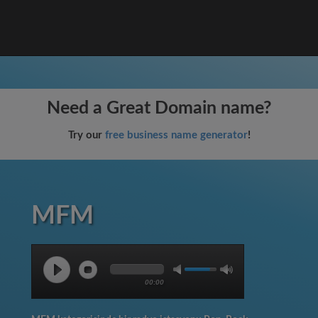
Need a Great Domain name?
Try our
free business name generator
!
MFM
00:00