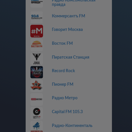
Радио Комсомольская
правда
Коммерсантъ FM
Говорит Москва
Восток FM
Пиратская Станция
Record Rock
Пионер FM
Радио Метро
Capital FM 105.3
Радио-Континенталь