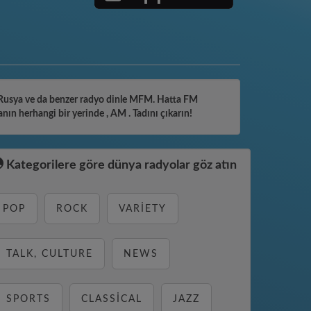
niz Rusya ve da benzer radyo dinle MFM. Hatta FM
nın herhangi bir yerinde , AM . Tadını çıkarın!
Kategorilere göre dünya radyolar göz atın
POP
ROCK
VARIETY
TALK, CULTURE
NEWS
SPORTS
CLASSICAL
JAZZ