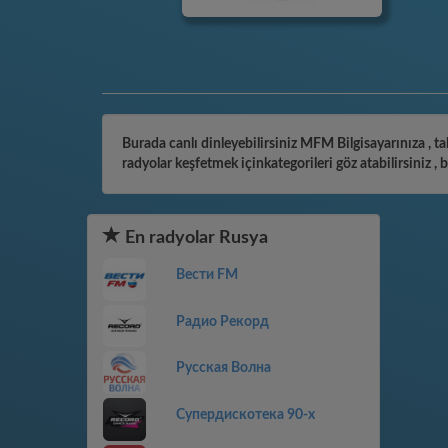
Burada canlı dinleyebilirsiniz MFM Bilgisayarınıza , t
radyolar keşfetmek içinkategorileri göz atabilirsiniz 
En radyolar Rusya
Вести FM
Радио Рекорд
Русская Волна
Супердискотека 90-х