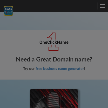
Tog
nav
Need a Great Domain name?
Try our
free business name generator
!