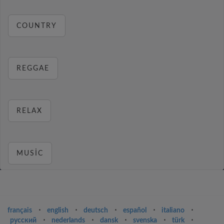
COUNTRY
REGGAE
RELAX
MUSIC
français
⋅
english
⋅
deutsch
⋅
español
⋅
italiano
⋅
русский
⋅
nederlands
⋅
dansk
⋅
svenska
⋅
türk
⋅