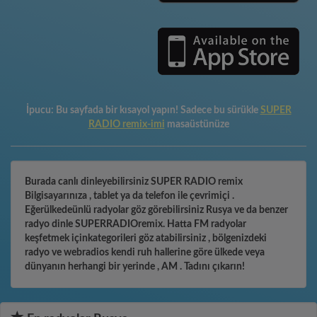
İpucu:
Bu sayfada bir kısayol yapın! Sadece bu sürükle
SUPER
RADIO remix-imi
masaüstünüze
Burada canlı dinleyebilirsiniz SUPER RADIO remix
Bilgisayarınıza , tablet ya da telefon ile çevrimiçi .
Eğerülkedeünlü radyolar göz görebilirsiniz Rusya ve da benzer
radyo dinle SUPERRADIOremix. Hatta FM radyolar
keşfetmek içinkategorileri göz atabilirsiniz , bölgenizdeki
radyo ve webradios kendi ruh hallerine göre ülkede veya
dünyanın herhangi bir yerinde , AM . Tadını çıkarın!