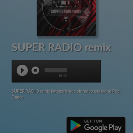
SUPER RADIO remix
00:00
SUPER RADIO remix kategorisinde bir radyo istasyonu Pop,
Dance