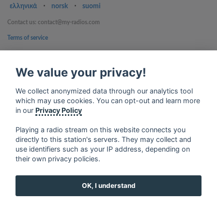
ελληνικά
⋅
norsk
⋅
suomi
Contact us: contact@my-radios.com
Terms of service
Privacy Policy
We value your privacy!
Google Play and the Google Play logo are trademarks of Google Inc.
We collect anonymized data through our analytics tool
which may use cookies. You can opt-out and learn more
in our
Privacy Policy
Playing a radio stream on this website connects you
directly to this station's servers. They may collect and
use identifiers such as your IP address, depending on
their own privacy policies.
OK, I understand