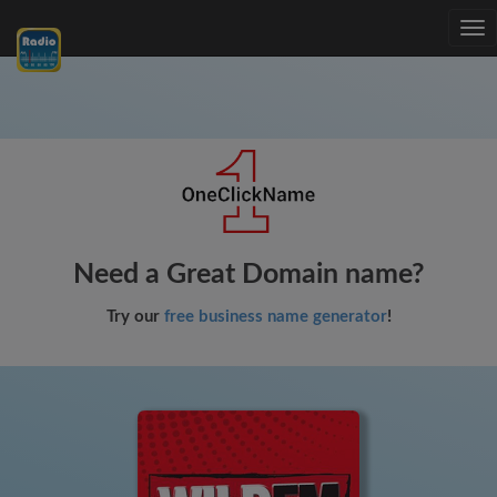
Tog
nav
Need a Great Domain name?
Try our
free business name generator
!