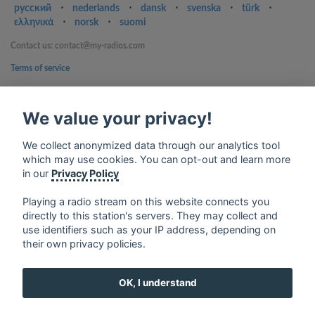
русский
⋅
nederlands
⋅
dansk
⋅
svenska
⋅
türk
⋅
ελληνικά
⋅
norsk
⋅
suomi
Contact us: contact@my-radios.com
Terms of service
Privacy Policy
We value your privacy!
Google Play and the Google Play logo are trademarks of Google Inc.
We collect anonymized data through our analytics tool
which may use cookies. You can opt-out and learn more
in our
Privacy Policy
Playing a radio stream on this website connects you
directly to this station's servers. They may collect and
use identifiers such as your IP address, depending on
their own privacy policies.
OK, I understand