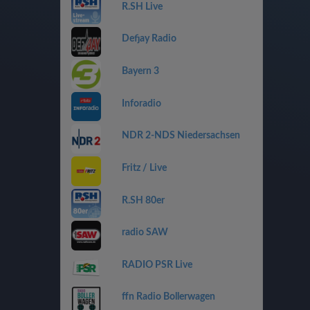
R.SH Live
Defjay Radio
Bayern 3
Inforadio
NDR 2-NDS Niedersachsen
Fritz / Live
R.SH 80er
radio SAW
RADIO PSR Live
ffn Radio Bollerwagen