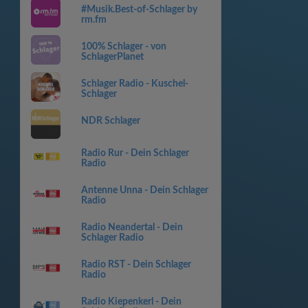
#Musik.Best-of-Schlager by
rm.fm
100% Schlager - von
SchlagerPlanet
Schlager Radio - Kuschel-
Schlager
NDR Schlager
Radio Rur - Dein Schlager
Radio
Antenne Unna - Dein Schlager
Radio
Radio Neandertal - Dein
Schlager Radio
Radio RST - Dein Schlager
Radio
Radio Kiepenkerl - Dein