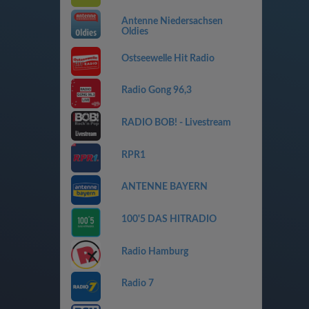
Antenne Niedersachsen
Oldies
Ostseewelle Hit Radio
Radio Gong 96,3
RADIO BOB! - Livestream
RPR1
ANTENNE BAYERN
100'5 DAS HITRADIO
Radio Hamburg
Radio 7