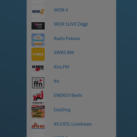
WDR 4
WDR 1LIVE Diggi
Radio Paloma
SWR1 BW
Kiss FM
ffn
ENERGY Berlin
DasDing
89.0 RTL Livestream