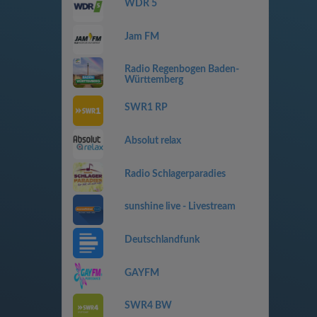
WDR 5
Jam FM
Radio Regenbogen Baden-
Württemberg
SWR1 RP
Absolut relax
Radio Schlagerparadies
sunshine live - Livestream
Deutschlandfunk
GAYFM
SWR4 BW