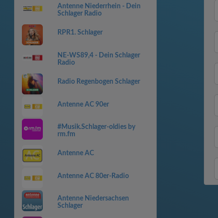
Antenne Niederrhein - Dein
Schlager Radio
RPR1. Schlager
NE-WS89,4 - Dein Schlager
Radio
Radio Regenbogen Schlager
Antenne AC 90er
#Musik.Schlager-oldies by
rm.fm
Antenne AC
Antenne AC 80er-Radio
Antenne Niedersachsen
Schlager