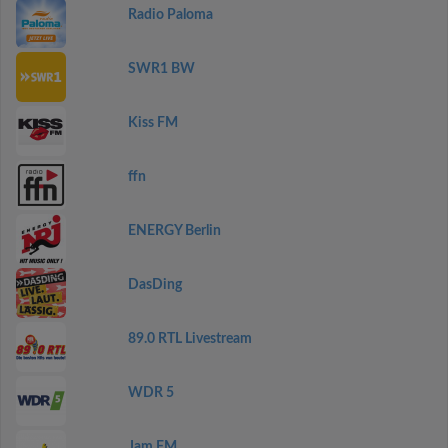
Radio Paloma
SWR1 BW
Kiss FM
ffn
ENERGY Berlin
DasDing
89.0 RTL Livestream
WDR 5
Jam FM