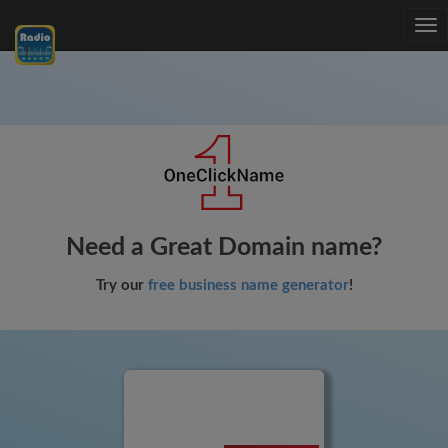
Tog
nav
Need a Great Domain name?
Try our
free business name generator
!