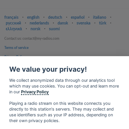
français
⋅
english
⋅
deutsch
⋅
español
⋅
italiano
⋅
русский
⋅
nederlands
⋅
dansk
⋅
svenska
⋅
türk
⋅
ελληνικά
⋅
norsk
⋅
suomi
Contact us: contact@my-radios.com
Terms of service
Privacy Policy
Google Play and the Google Play logo are trademarks of Google Inc.
We value your privacy!
We collect anonymized data through our analytics tool
which may use cookies. You can opt-out and learn more
in our
Privacy Policy
Playing a radio stream on this website connects you
directly to this station's servers. They may collect and
use identifiers such as your IP address, depending on
their own privacy policies.