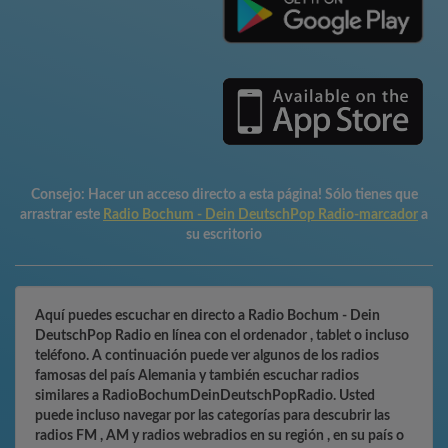
Consejo:
Hacer un acceso directo a esta página! Sólo tienes que
arrastrar este
Radio Bochum - Dein DeutschPop Radio-marcador
a
su escritorio
Aquí puedes escuchar en directo a Radio Bochum - Dein
DeutschPop Radio en línea con el ordenador , tablet o incluso
teléfono. A continuación puede ver algunos de los radios
famosas del país Alemania y también escuchar radios
similares a RadioBochumDeinDeutschPopRadio. Usted
puede incluso navegar por las categorías para descubrir las
radios FM , AM y radios webradios en su región , en su país o