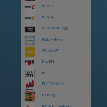
WDR 2
WDR 4
WDR 1LIVE Diggi
Radio Paloma
SWR1 BW
Kiss FM
ffn
ENERGY Berlin
DasDing
89.0 RTL Livestream