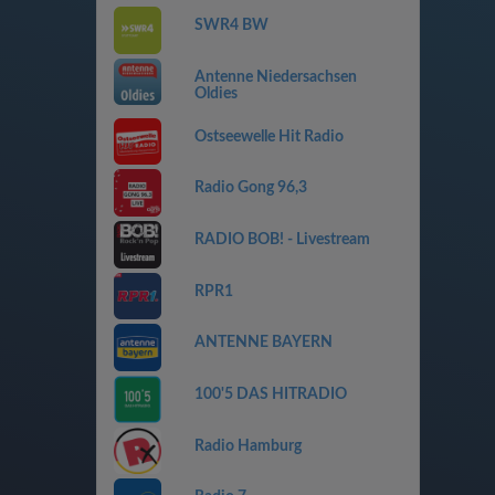
SWR4 BW
Antenne Niedersachsen
Oldies
Ostseewelle Hit Radio
Radio Gong 96,3
RADIO BOB! - Livestream
RPR1
ANTENNE BAYERN
100'5 DAS HITRADIO
Radio Hamburg