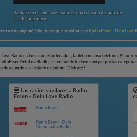
Radio Essen - Dein Love Radio es una estación de radio de
la categoría music
cto a esta página! Sólo tienes que arrastrar este
Radio Essen - Dein Love
Love Radio en línea con el ordenador , tablet o incluso teléfono. A conti
RadioEssenDeinLoveRadio. Usted puede incluso navegar por las categorías
do de acuerdo a su estado de ánimo . Disfrute !
Las radios similares a Radio
Essen - Dein Love Radio
c
Radio Essen
Radio Essen - Dein
Weihnachts Radio