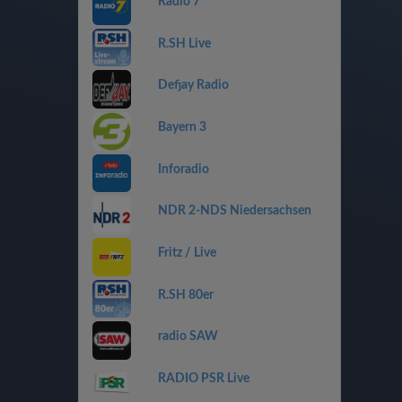
Radio 7
R.SH Live
Defjay Radio
Bayern 3
Inforadio
NDR 2-NDS Niedersachsen
Fritz / Live
R.SH 80er
radio SAW
RADIO PSR Live