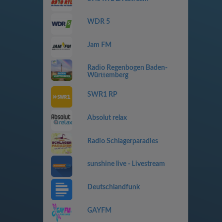
WDR 5
Jam FM
Radio Regenbogen Baden-
Württemberg
SWR1 RP
Absolut relax
Radio Schlagerparadies
sunshine live - Livestream
Deutschlandfunk
GAYFM