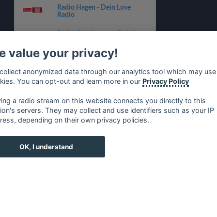
Radio Hagen - Dein Love
Radio
Radio Oberhausen - Dein Love
Radio
 value your privacy!
Radio Bonn / Rhein-Sieg -
Dein Love Radio
collect anonymized data through our analytics tool which may use
kies. You can opt-out and learn more in our
Privacy Policy
ANTENNE BAYERN
Lovesongs
ying a radio stream on this website connects you directly to this
tion's servers. They may collect and use identifiers such as your IP
ress, depending on their own privacy policies.
no
⋅
русский
⋅
nederlands
⋅
dansk
⋅
svenska
⋅
türk
⋅
ελλη
OK, I understand
c.