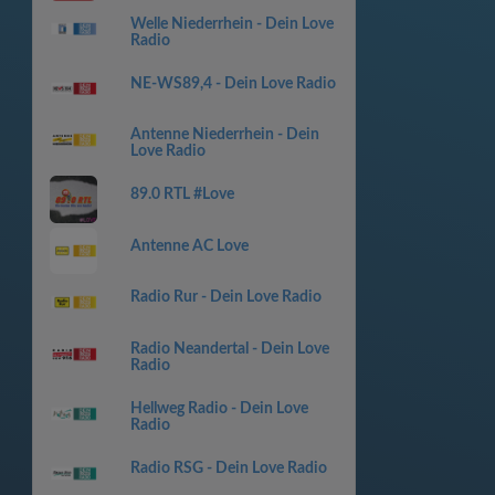
Welle Niederrhein - Dein Love
Radio
NE-WS89,4 - Dein Love Radio
Antenne Niederrhein - Dein
Love Radio
89.0 RTL #Love
Antenne AC Love
Radio Rur - Dein Love Radio
Radio Neandertal - Dein Love
Radio
Hellweg Radio - Dein Love
Radio
Radio RSG - Dein Love Radio