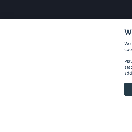
We
We 
coo
Pla
sta
add
français
⋅
english
⋅
deutsch
⋅
español
⋅
italia
Contact us: contact@my-radios.com
Terms of service
Privacy Policy
Google Play and the Google Play logo are trademarks of Google In