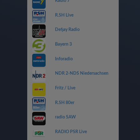
Radio 7
R.SH Live
Defjay Radio
Bayern 3
Inforadio
NDR 2-NDS Niedersachsen
Fritz / Live
R.SH 80er
radio SAW
RADIO PSR Live