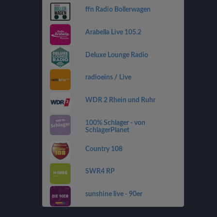
ffn Radio Bollerwagen
Arabella Live 105.2
Deluxe Lounge Radio
radioeins / Live
WDR 2 Rhein und Ruhr
100% Schlager - von
SchlagerPlanet
Country 108
SWR4 RP
sunshine live - 90er