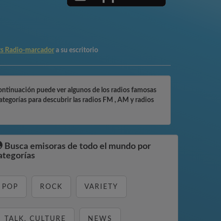
s Radio-marcador
a su escritorio
continuación puede ver algunos de los radios famosas
egorías para descubrir las radios FM , AM y radios
Busca emisoras de todo el mundo por
ategorías
POP
ROCK
VARIETY
TALK, CULTURE
NEWS