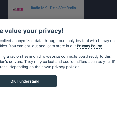
Radio MK - Dein 80er Radio
Radio Bochum - Dein
Weihnachts Radio
 value your privacy!
Radio Oberhausen - Dein
Weihnachts Radio
collect anonymized data through our analytics tool which may use
kies. You can opt-out and learn more in our
Privacy Policy
Radio Duisburg - Dein
Weihnachts Radio
ying a radio stream on this website connects you directly to this
tion's servers. They may collect and use identifiers such as your IP
ress, depending on their own privacy policies.
no
⋅
русский
⋅
nederlands
⋅
dansk
⋅
svenska
⋅
türk
⋅
ελλη
OK, I understand
c.