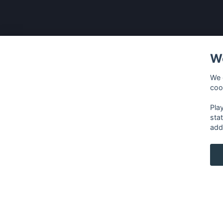
We
We 
coo
Pla
sta
add
français
⋅
english
⋅
deutsch
⋅
español
⋅
italia
Contact us: contact@my-radios.com
Terms of service
Privacy Policy
Google Play and the Google Play logo are trademarks of Google In