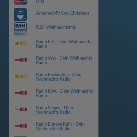
Hits
Antenne MV Cool Christmas
R.SH Weihnachtsmix
Radio Erft - Dein Weihnachts
Radio
Radio Vest - Dein Weihnachts
Radio
Radio Euskirchen - Dein
Weihnachts Radio
Radio K.W. - Dein Weihnachts
Radio
Radio Siegen - Dein
Weihnachts Radio
Radio Ennepe Ruhr - Dein
Weihnachts Radio