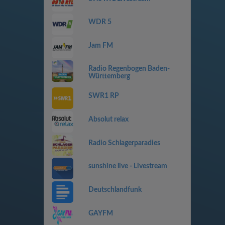
WDR 5
Jam FM
Radio Regenbogen Baden-
Württemberg
SWR1 RP
Absolut relax
Radio Schlagerparadies
sunshine live - Livestream
Deutschlandfunk
GAYFM