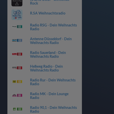
Rock
R.SA Weihnachtsradio
Radio RSG - Dein Weihnachts
Radio
Antenne Düsseldorf - Dein
Weihnachts Radio
Radio Sauerland - Dein
Weihnachts Radio
Hellweg Radio - Dein
Weihnachts Radio
Radio Rur - Dein Weihnachts
Radio
Radio MK - Dein Lounge
Radio
Radio 90,1 - Dein Weihnachts
Radio