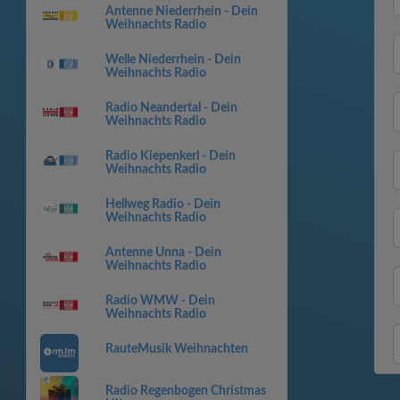
Antenne Niederrhein - Dein
Weihnachts Radio
Welle Niederrhein - Dein
Weihnachts Radio
Radio Neandertal - Dein
Weihnachts Radio
Radio Kiepenkerl - Dein
Weihnachts Radio
Hellweg Radio - Dein
Weihnachts Radio
Antenne Unna - Dein
Weihnachts Radio
Radio WMW - Dein
Weihnachts Radio
RauteMusik Weihnachten
Radio Regenbogen Christmas