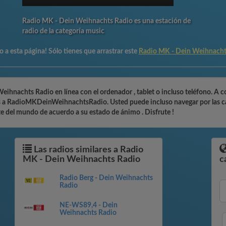
Radio MK - Dein Weihnachts Radio es una estación de
radio de la categoría music
 a esta página! Sólo tienes que arrastrar este
Radio MK - Dein Weihnacht
ihnachts Radio en línea con el ordenador , tablet o incluso teléfono. A 
es a RadioMKDeinWeihnachtsRadio. Usted puede incluso navegar por las cat
rte del mundo de acuerdo a su estado de ánimo . Disfrute !
Las radios similares a Radio
MK - Dein Weihnachts Radio
c
Radio Berg - Dein Weihnachts
Radio
NE-WS89,4 - Dein
Weihnachts Radio