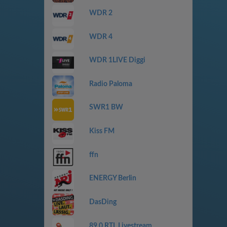
WDR 2
WDR 4
WDR 1LIVE Diggi
Radio Paloma
SWR1 BW
Kiss FM
ffn
ENERGY Berlin
DasDing
89.0 RTL Livestream