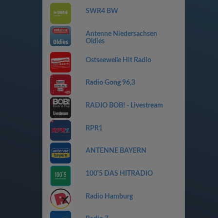
SWR4 BW
Antenne Niedersachsen
Oldies
Ostseewelle Hit Radio
Radio Gong 96,3
RADIO BOB! - Livestream
RPR1
ANTENNE BAYERN
100'5 DAS HITRADIO
Radio Hamburg