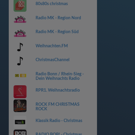
80s80s christmas
Radio MK - Region Nord
Radio MK - Region Süd
Weihnachten.FM
ChristmasChannel
Radio Bonn / Rhein-Sieg -
Dein Weihnachts Radio
RPR1. Weihnachtsradio
ROCK FM CHRISTMAS
ROCK
Klassik Radio - Christmas
RADIO BOB! - Christmas