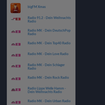
bigFM Xmas
Radio 91.2 - Dein Weihnachts
Radio
Radio MK - Dein DeutschPop
Radio
Radio MK - Dein Top40 Radio
Radio MK - Dein Love Radio
Radio MK - Dein Schlager
Radio
Radio MK - Dein Rock Radio
Radio Lippe Welle Hamm -
Dein Weihnachts Radio
Radio MK - Dein Urban Radio