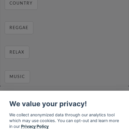
COUNTRY
REGGAE
RELAX
MUSIC
We value your privacy!
français
⋅
english
⋅
deutsch
⋅
español
⋅
italiano
⋅
We collect anonymized data through our analytics tool
русский
⋅
nederlands
⋅
dansk
⋅
svenska
⋅
türk
⋅
which may use cookies. You can opt-out and learn more
ελληνικά
⋅
norsk
⋅
suomi
in our
Privacy Policy