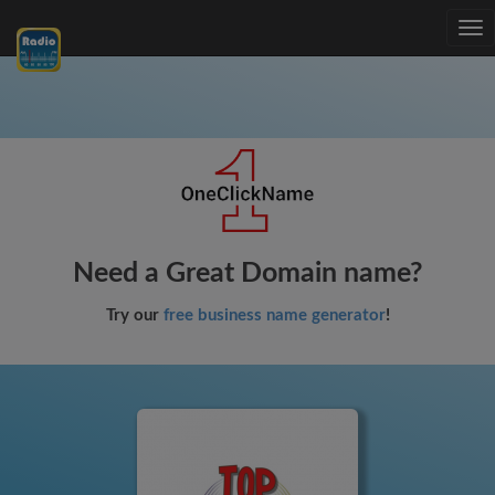
Tog
nav
Need a Great Domain name?
Try our
free business name generator
!