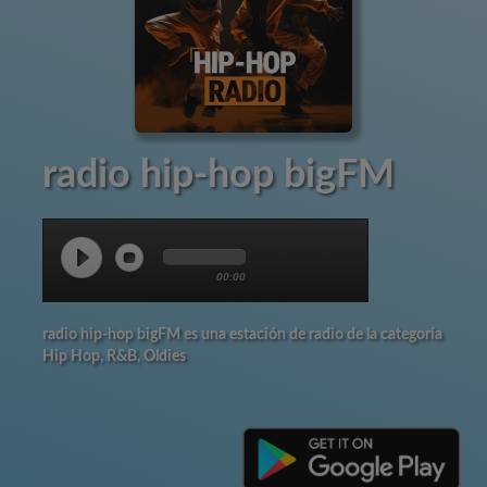
radio hip-hop bigFM
00:00
radio hip-hop bigFM es una estación de radio de la categoría
Hip Hop, R&B, Oldies