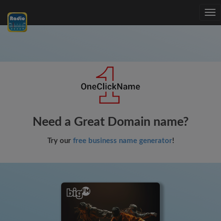
Tog
nav
Need a Great Domain name?
Try our
free business name generator
!