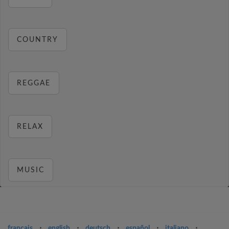
COUNTRY
REGGAE
RELAX
MUSIC
français
⋅
english
⋅
deutsch
⋅
español
⋅
italiano
⋅