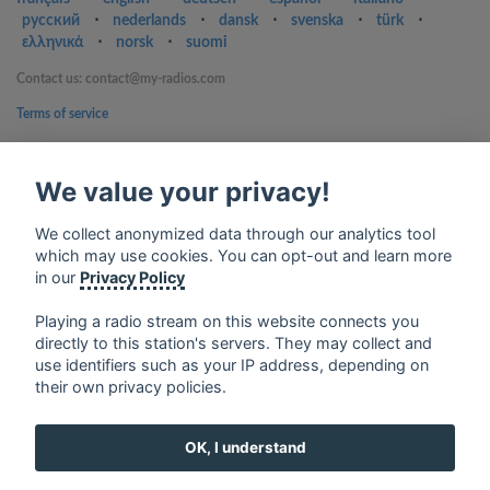
русский
⋅
nederlands
⋅
dansk
⋅
svenska
⋅
türk
⋅
ελληνικά
⋅
norsk
⋅
suomi
Contact us: contact@my-radios.com
Terms of service
Privacy Policy
We value your privacy!
Google Play and the Google Play logo are trademarks of Google Inc.
We collect anonymized data through our analytics tool
which may use cookies. You can opt-out and learn more
in our
Privacy Policy
Playing a radio stream on this website connects you
directly to this station's servers. They may collect and
use identifiers such as your IP address, depending on
their own privacy policies.
OK, I understand