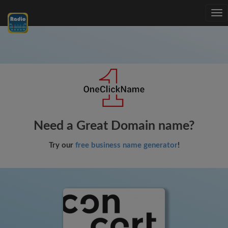
Tog
nav
Need a Great Domain name?
Try our
free business name generator
!