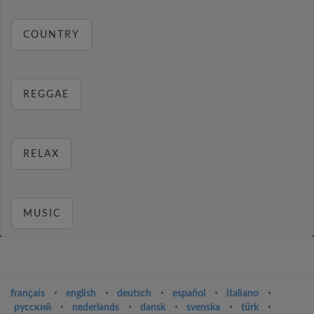
COUNTRY
REGGAE
RELAX
MUSIC
français
⋅
english
⋅
deutsch
⋅
español
⋅
italiano
⋅
русский
⋅
nederlands
⋅
dansk
⋅
svenska
⋅
türk
⋅