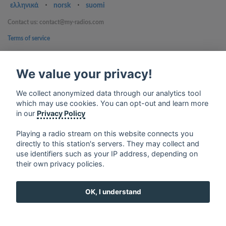
ελληνικά
⋅
norsk
⋅
suomi
Contact us: contact@my-radios.com
Terms of service
Privacy Policy
We value your privacy!
Google Play and the Google Play logo are trademarks of Google Inc.
We collect anonymized data through our analytics tool
which may use cookies. You can opt-out and learn more
in our
Privacy Policy
Playing a radio stream on this website connects you
directly to this station's servers. They may collect and
use identifiers such as your IP address, depending on
their own privacy policies.
OK, I understand