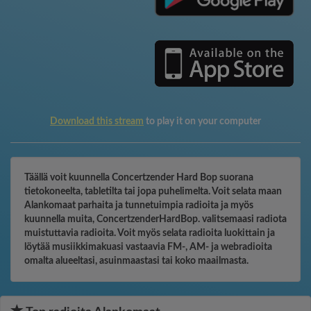
Download this stream
to play it on your computer
Täällä voit kuunnella Concertzender Hard Bop suorana
tietokoneelta, tabletilta tai jopa puhelimelta. Voit selata maan
Alankomaat parhaita ja tunnetuimpia radioita ja myös
kuunnella muita, ConcertzenderHardBop. valitsemaasi radiota
muistuttavia radioita. Voit myös selata radioita luokittain ja
löytää musiikkimakuasi vastaavia FM-, AM- ja webradioita
omalta alueeltasi, asuinmaastasi tai koko maailmasta.