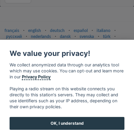
français
⋅
english
⋅
deutsch
⋅
español
⋅
italiano
⋅
русский
⋅
nederlands
⋅
dansk
⋅
svenska
⋅
türk
⋅
ελληνικά
⋅
norsk
⋅
suomi
We value your privacy!
Contact us: contact@my-radios.com
Terms of service
We collect anonymized data through our analytics tool
which may use cookies. You can opt-out and learn more
Privacy Policy
in our
Privacy Policy
Google Play and the Google Play logo are trademarks of Google Inc.
Playing a radio stream on this website connects you
directly to this station's servers. They may collect and
use identifiers such as your IP address, depending on
their own privacy policies.
OK, I understand