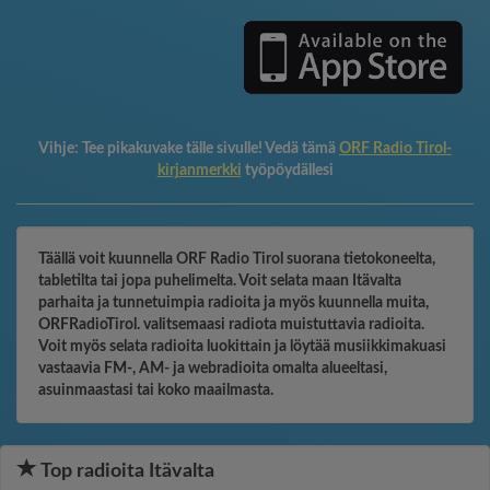
Vihje:
Tee pikakuvake tälle sivulle! Vedä tämä
ORF Radio Tirol-
kirjanmerkki
työpöydällesi
Täällä voit kuunnella ORF Radio Tirol suorana tietokoneelta,
tabletilta tai jopa puhelimelta. Voit selata maan Itävalta
parhaita ja tunnetuimpia radioita ja myös kuunnella muita,
ORFRadioTirol. valitsemaasi radiota muistuttavia radioita.
Voit myös selata radioita luokittain ja löytää musiikkimakuasi
vastaavia FM-, AM- ja webradioita omalta alueeltasi,
asuinmaastasi tai koko maailmasta.
Top radioita Itävalta