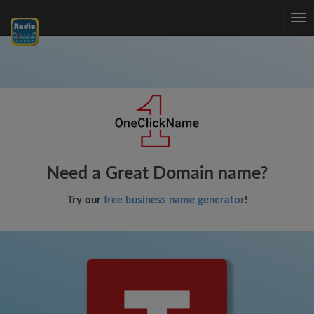
Tog
nav
Need a Great Domain name?
Try our
free business name generator
!