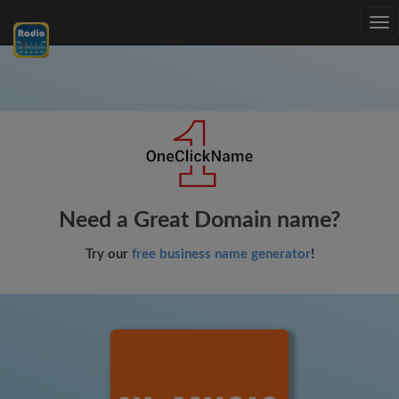
Tog
nav
Need a Great Domain name?
Try our
free business name generator
!