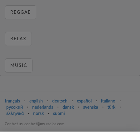
REGGAE
RELAX
MUSIC
français
⋅
english
⋅
deutsch
⋅
español
⋅
italiano
⋅
русский
⋅
nederlands
⋅
dansk
⋅
svenska
⋅
türk
⋅
ελληνικά
⋅
norsk
⋅
suomi
Contact us: contact@my-radios.com
Terms of service