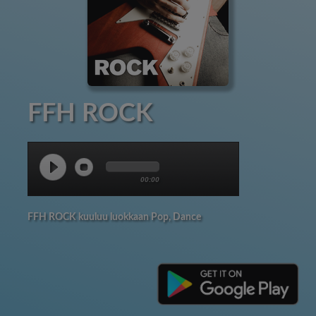
FFH ROCK
00:00
FFH ROCK kuuluu luokkaan Pop, Dance