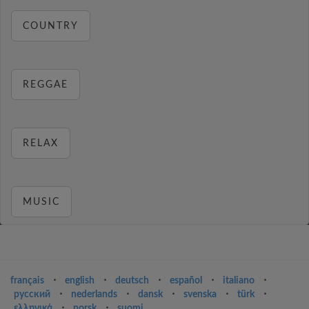
COUNTRY
REGGAE
RELAX
MUSIC
français
⋅
english
⋅
deutsch
⋅
español
⋅
italiano
⋅
русский
⋅
nederlands
⋅
dansk
⋅
svenska
⋅
türk
⋅
ελληνικά
⋅
norsk
⋅
suomi