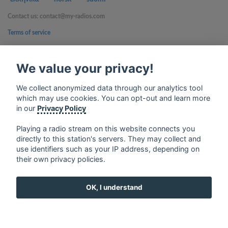
Contact us: contact@my-radios.com
Terms of service
Privacy Policy
We value your privacy!
Google Play and the Google Play logo are trademarks of Google Inc.
We collect anonymized data through our analytics tool
which may use cookies. You can opt-out and learn more
in our
Privacy Policy
Playing a radio stream on this website connects you
directly to this station's servers. They may collect and
use identifiers such as your IP address, depending on
their own privacy policies.
OK, I understand