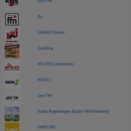
Kiss FM
ffn
ENERGY Berlin
DasDing
89.0 RTL Livestream
WDR 5
Jam FM
Radio Regenbogen Baden-Württemberg
SWR1 RP