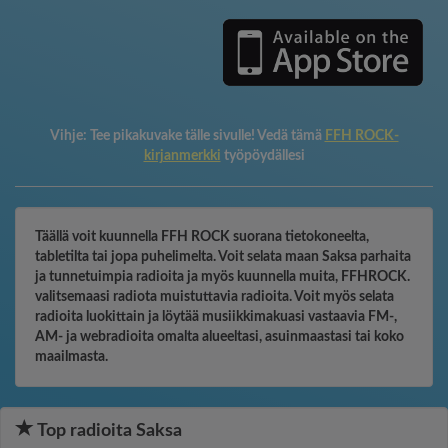
Vihje:
Tee pikakuvake tälle sivulle! Vedä tämä
FFH ROCK-
kirjanmerkki
työpöydällesi
Täällä voit kuunnella FFH ROCK suorana tietokoneelta,
tabletilta tai jopa puhelimelta. Voit selata maan Saksa parhaita
ja tunnetuimpia radioita ja myös kuunnella muita, FFHROCK.
valitsemaasi radiota muistuttavia radioita. Voit myös selata
radioita luokittain ja löytää musiikkimakuasi vastaavia FM-,
AM- ja webradioita omalta alueeltasi, asuinmaastasi tai koko
maailmasta.
Top radioita Saksa