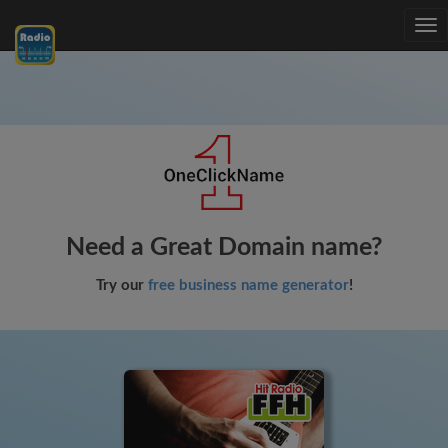
Tog
nav
Need a Great Domain name?
Try our
free business name generator
!