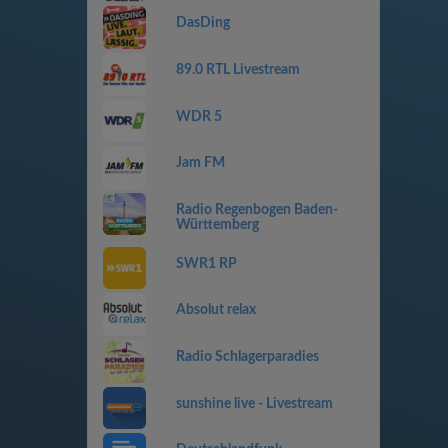
DasDing
89.0 RTL Livestream
WDR 5
Jam FM
Radio Regenbogen Baden-
Württemberg
SWR1 RP
Absolut relax
Radio Schlagerparadies
sunshine live - Livestream