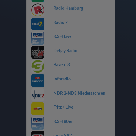
Radio Hamburg
Radio 7
R.SH Live
Defjay Radio
Bayern 3
Inforadio
NDR 2-NDS Niedersachsen
Fritz / Live
R.SH 80er
radio SAW