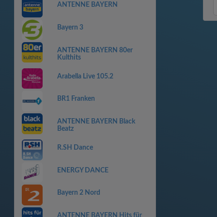
ANTENNE BAYERN
Bayern 3
ANTENNE BAYERN 80er
Kulthits
Arabella Live 105.2
BR1 Franken
ANTENNE BAYERN Black
Beatz
R.SH Dance
ENERGY DANCE
Bayern 2 Nord
ANTENNE BAYERN Hits für