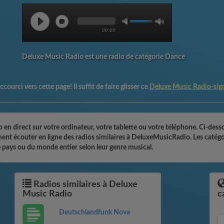
00:00
Deluxe Music Radio est une radio de catégorie Dance
courci vers cette page! Il suffit de faire glisser ce
Deluxe Music Radio-sig
n direct sur votre ordinateur, votre tablette ou votre téléphone. Ci-desso
ement écouter en ligne des radios similaires à DeluxeMusicRadio. Les catég
 pays ou du monde entier selon leur genre musical.
Radios similaires à Deluxe
Music Radio
c
Deutschlandfunk Nova