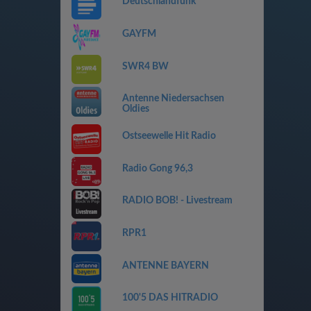
Deutschlandfunk
GAYFM
SWR4 BW
Antenne Niedersachsen
Oldies
Ostseewelle Hit Radio
Radio Gong 96,3
RADIO BOB! - Livestream
RPR1
ANTENNE BAYERN
100'5 DAS HITRADIO