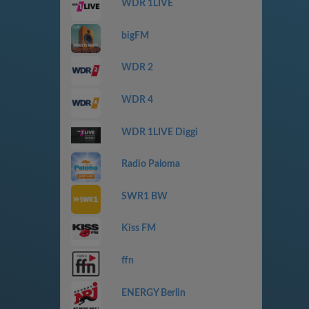
WDR 1LIVE
bigFM
WDR 2
WDR 4
WDR 1LIVE Diggi
Radio Paloma
SWR1 BW
Kiss FM
ffn
ENERGY Berlin