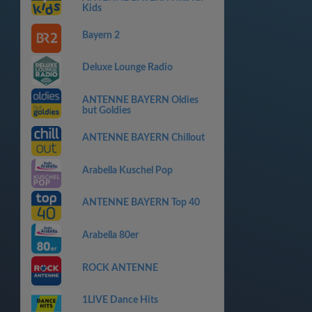
Kids
Bayern 2
Deluxe Lounge Radio
ANTENNE BAYERN Oldies
but Goldies
ANTENNE BAYERN Chillout
Arabella Kuschel Pop
ANTENNE BAYERN Top 40
Arabella 80er
ROCK ANTENNE
1LIVE Dance Hits