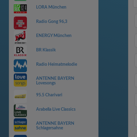
LORA München
Radio Gong 96,3
ENERGY München
BR Klassik
Radio Heimatmelodie
ANTENNE BAYERN
Lovesongs
95.5 Charivari
Arabella Live Classics
ANTENNE BAYERN
Schlagersahne