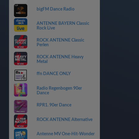
bigFM Dance Radio
ANTENNE BAYERN Classic
Rock Live
ROCK ANTENNE Classic
Perlen
ROCK ANTENNE Heavy
Metal
ffn DANCE ONLY
Radio Regenbogen 90er
Dance
RPR1. 90er Dance
ROCK ANTENNE Alternative
Antenne MV One-Hit-Wonder