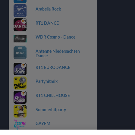
Arabella Rock
RT1 DANCE
WDR Cosmo - Dance
Antenne Niedersachsen
Dance
RT1 EURODANCE
Partyhitmix
RT1 CHILLHOUSE
Sommerhitparty
GAYFM