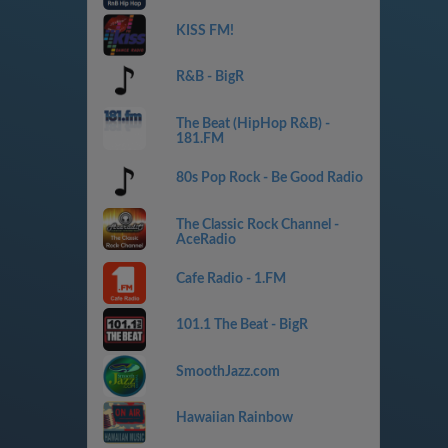
KISS FM!
R&B - BigR
The Beat (HipHop R&B) -
181.FM
80s Pop Rock - Be Good Radio
The Classic Rock Channel -
AceRadio
Cafe Radio - 1.FM
101.1 The Beat - BigR
SmoothJazz.com
Hawaiian Rainbow