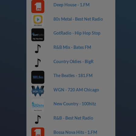
Deep House - 1.FM
80s Metal - Best Net Radio
GotRadio - Hip Hop Stop
R&B Mix - Bates FM
Country Oldies - BigR
The Beatles - 181.FM
WGN - 720 AM Chicago
New Country - 100hitz
R&B - Best Net Radio
Bossa Nova Hits - 1.FM