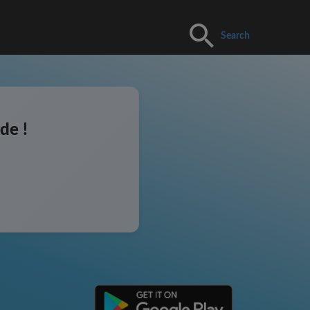
Search
de !