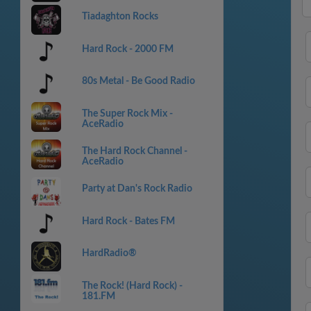
Tiadaghton Rocks
Hard Rock - 2000 FM
80s Metal - Be Good Radio
The Super Rock Mix -
AceRadio
The Hard Rock Channel -
AceRadio
Party at Dan's Rock Radio
Hard Rock - Bates FM
HardRadio®
The Rock! (Hard Rock) -
181.FM