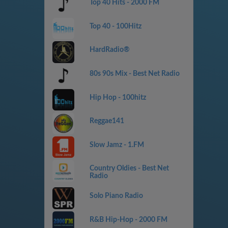
Top 40 Hits - 2000 FM
Top 40 - 100Hitz
HardRadio®
80s 90s Mix - Best Net Radio
Hip Hop - 100hitz
Reggae141
Slow Jamz - 1.FM
Country Oldies - Best Net
Radio
Solo Piano Radio
R&B Hip-Hop - 2000 FM