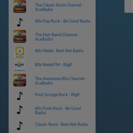
The Classic Rock Channel -
AceRadio
80s Pop Rock - Be Good Radio
The Hair Band Channel -
AceRadio
80s Metal - Best Net Radio
80s Metal FM - BigR
The Awesome 80s Channel -
AceRadio
Post Grunge Rock - BigR
80s Punk Rock - Be Good
Radio
Classic Rock - Best Net Radio