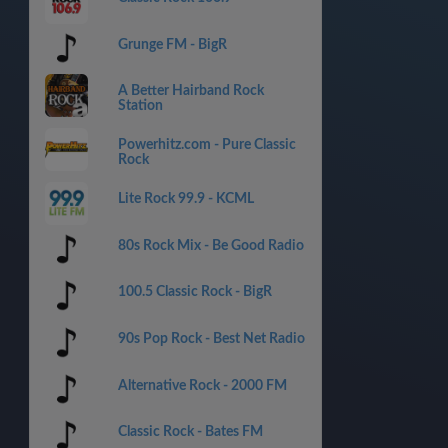
Grunge FM - BigR
A Better Hairband Rock
Station
Powerhitz.com - Pure Classic
Rock
Lite Rock 99.9 - KCML
80s Rock Mix - Be Good Radio
100.5 Classic Rock - BigR
90s Pop Rock - Best Net Radio
Alternative Rock - 2000 FM
Classic Rock - Bates FM