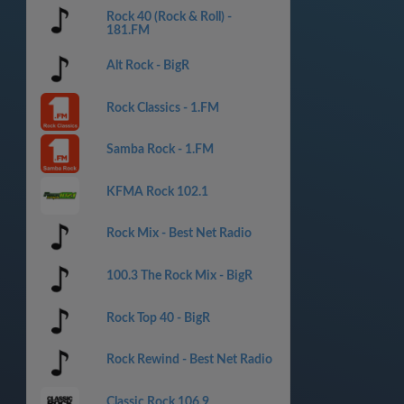
Rock 40 (Rock & Roll) -
181.FM
Alt Rock - BigR
Rock Classics - 1.FM
Samba Rock - 1.FM
KFMA Rock 102.1
Rock Mix - Best Net Radio
100.3 The Rock Mix - BigR
Rock Top 40 - BigR
Rock Rewind - Best Net Radio
Classic Rock 106.9