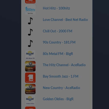
Hot Hitz - 100hitz
Love Channel - Best Net Radio
Chill Out - 2000 FM
90s Country - 181.FM
80s Metal FM - BigR
The Hitz Channel - AceRadio
Bay Smooth Jazz - 1.FM
New Country - AceRadio
Golden Oldies - BigR