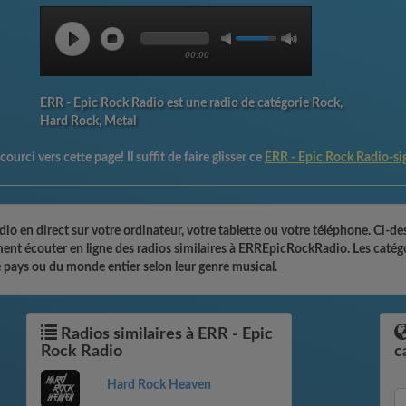
00:00
ERR - Epic Rock Radio est une radio de catégorie Rock,
Hard Rock, Metal
ourci vers cette page! Il suffit de faire glisser ce
ERR - Epic Rock Radio-si
o en direct sur votre ordinateur, votre tablette ou votre téléphone. Ci-de
lement écouter en ligne des radios similaires à ERREpicRockRadio. Les catég
 pays ou du monde entier selon leur genre musical.
Radios similaires à ERR - Epic
Rock Radio
c
Hard Rock Heaven