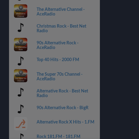
The Alternative Channel -
AceRadio
Christmas Rock - Best Net
Radio
90s Alternative Rock -
AceRadio
Top 40 Hits - 2000 FM
The Super 70s Channel -
AceRadio
Alternative Rock - Best Net
Radio
90s Alternative Rock - BigR
Alternative Rock X Hits - 1.FM
Rock 181.FM - 181.FM