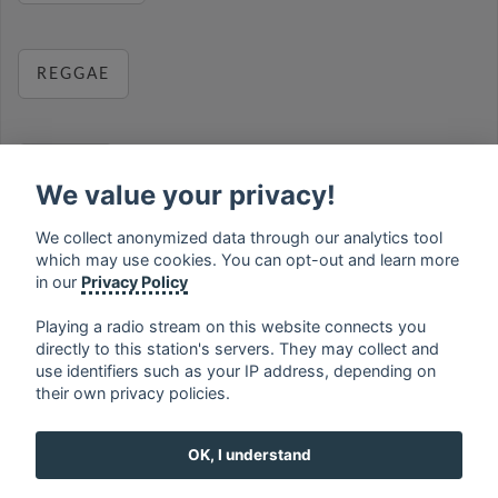
REGGAE
RELAX
We value your privacy!
We collect anonymized data through our analytics tool
which may use cookies. You can opt-out and learn more
MUSIC
in our
Privacy Policy
Playing a radio stream on this website connects you
directly to this station's servers. They may collect and
use identifiers such as your IP address, depending on
français
⋅
english
⋅
deutsch
⋅
español
⋅
italiano
⋅
their own privacy policies.
русский
⋅
nederlands
⋅
dansk
⋅
svenska
⋅
türk
⋅
ελληνικά
⋅
norsk
⋅
suomi
OK, I understand
Contact us: contact@my-radios.com