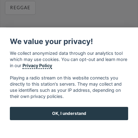
REGGAE
RELAX
We value your privacy!
We collect anonymized data through our analytics tool
which may use cookies. You can opt-out and learn more
MUSIC
in our
Privacy Policy
Playing a radio stream on this website connects you
directly to this station's servers. They may collect and
use identifiers such as your IP address, depending on
français
⋅
english
⋅
deutsch
⋅
español
⋅
italiano
⋅
their own privacy policies.
русский
⋅
nederlands
⋅
dansk
⋅
svenska
⋅
türk
⋅
ελληνικά
⋅
norsk
⋅
suomi
OK, I understand
Contact us: contact@my-radios.com
Terms of service
Privacy Policy