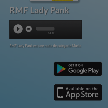
RMF Lady Pank
00:00
RMF Lady Pank est une radio de catégorie Music