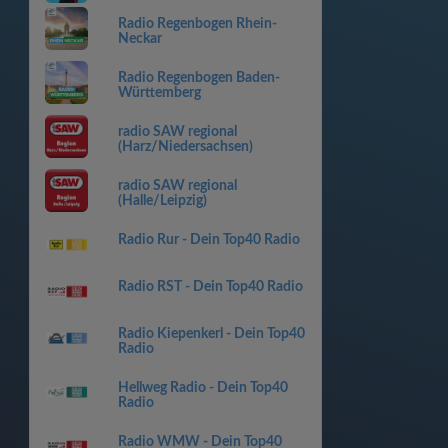
Radio Regenbogen Rhein-
Neckar
Radio Regenbogen Baden-
Württemberg
radio SAW regional
(Harz/Niedersachsen)
radio SAW regional
(Halle/Leipzig)
Radio Rur - Dein Top40 Radio
Radio RST - Dein Top40 Radio
Radio Kiepenkerl - Dein Top40
Radio
Hellweg Radio - Dein Top40
Radio
Radio WMW - Dein Top40