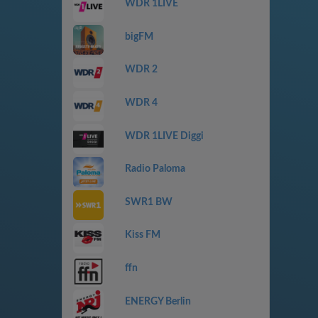
WDR 1LIVE
bigFM
WDR 2
WDR 4
WDR 1LIVE Diggi
Radio Paloma
SWR1 BW
Kiss FM
ffn
ENERGY Berlin