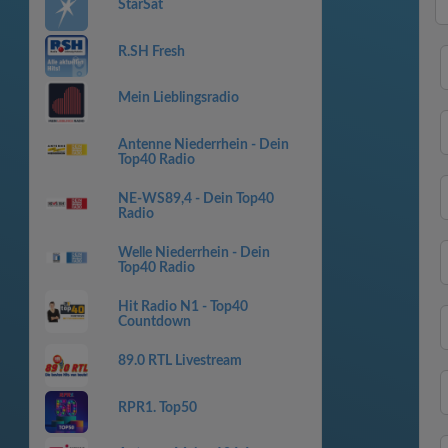
StarSat
R.SH Fresh
Mein Lieblingsradio
Antenne Niederrhein - Dein
Top40 Radio
NE-WS89,4 - Dein Top40
Radio
Welle Niederrhein - Dein
Top40 Radio
Hit Radio N1 - Top40
Countdown
89.0 RTL Livestream
RPR1. Top50