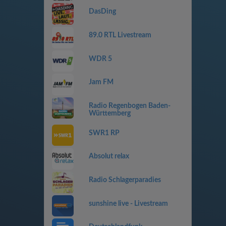
DasDing
89.0 RTL Livestream
WDR 5
Jam FM
Radio Regenbogen Baden-
Württemberg
SWR1 RP
Absolut relax
Radio Schlagerparadies
sunshine live - Livestream