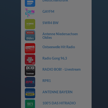
Deutschlandfunk
GAYFM
SWR4 BW
Antenne Niedersachsen
Oldies
Ostseewelle Hit Radio
Radio Gong 96,3
RADIO BOB! - Livestream
RPR1
ANTENNE BAYERN
100'5 DAS HITRADIO