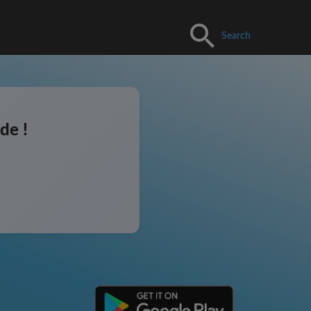
Search
de !