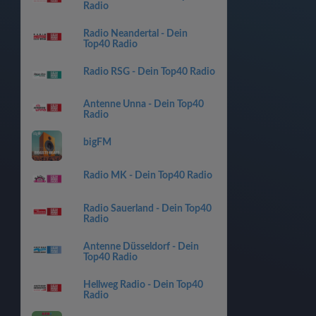
Radio
Radio Neandertal - Dein
Top40 Radio
Radio RSG - Dein Top40 Radio
Antenne Unna - Dein Top40
Radio
bigFM
Radio MK - Dein Top40 Radio
Radio Sauerland - Dein Top40
Radio
Antenne Düsseldorf - Dein
Top40 Radio
Hellweg Radio - Dein Top40
Radio