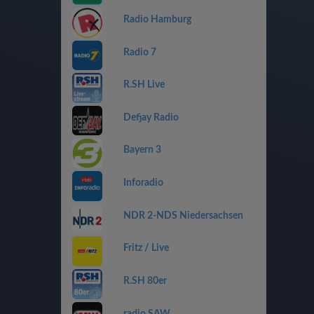
Radio Hamburg
Radio 7
R.SH Live
Defjay Radio
Bayern 3
Inforadio
NDR 2-NDS Niedersachsen
Fritz / Live
R.SH 80er
radio SAW