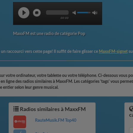
00:00
MaxxFM est une radio de catégorie Pop
un raccourci vers cette page! Il suffit de faire glisser ce
MaxxFM-signet
su
 votre ordinateur, votre tablette ou votre téléphone. Ci-dessous vous pou
r en ligne des radios similaires à MaxxFM. Les catégories 'tags' vous perm
 entier selon leur genre musical.
Radios similaires à MaxxFM
c
RauteMusik.FM Top40