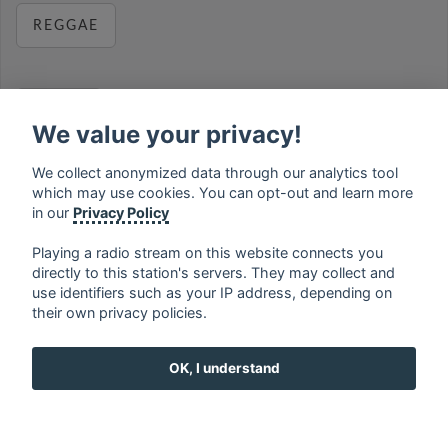
REGGAE
RELAX
We value your privacy!
We collect anonymized data through our analytics tool
which may use cookies. You can opt-out and learn more
MUSIC
in our
Privacy Policy
Playing a radio stream on this website connects you
directly to this station's servers. They may collect and
use identifiers such as your IP address, depending on
français
⋅
english
⋅
deutsch
⋅
español
⋅
italiano
⋅
their own privacy policies.
русский
⋅
nederlands
⋅
dansk
⋅
svenska
⋅
türk
⋅
ελληνικά
⋅
norsk
⋅
suomi
OK, I understand
Contact us: contact@my-radios.com
Terms of service
Privacy Policy