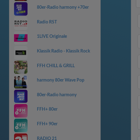
80er-Radio harmony +70er
Radio RST
1LIVE Originale
Klassik Radio - Klassik Rock
FFH CHILL & GRILL
harmony 80er Wave Pop
80er-Radio harmony
FFH+ 80er
FFH+ 90er
RADIO 21