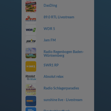
DasDing
89.0 RTL Livestream
WDR 5
Jam FM
Radio Regenbogen Baden-
Württemberg
SWR1 RP
Absolut relax
Radio Schlagerparadies
sunshine live - Livestream