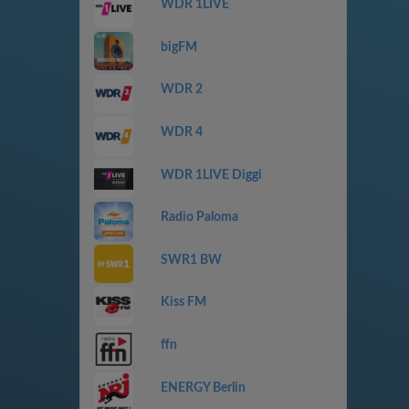
WDR 1LIVE
bigFM
WDR 2
WDR 4
WDR 1LIVE Diggi
Radio Paloma
SWR1 BW
Kiss FM
ffn
ENERGY Berlin