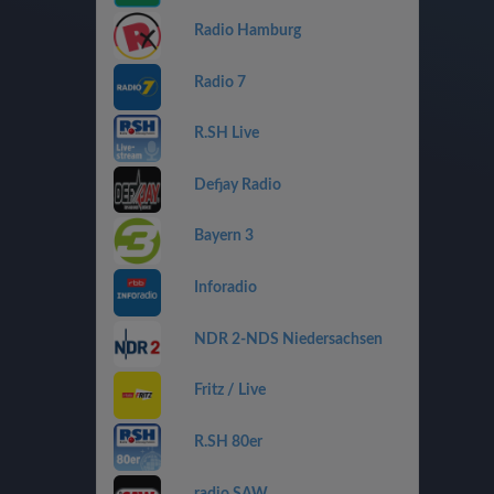
Radio Hamburg
Radio 7
R.SH Live
Defjay Radio
Bayern 3
Inforadio
NDR 2-NDS Niedersachsen
Fritz / Live
R.SH 80er
radio SAW