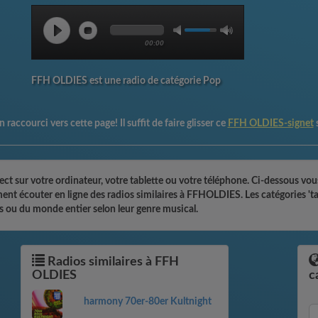
00:00
FFH OLDIES est une radio de catégorie Pop
 raccourci vers cette page! Il suffit de faire glisser ce
FFH OLDIES-signet
 sur votre ordinateur, votre tablette ou votre téléphone. Ci-dessous vous
ement écouter en ligne des radios similaires à FFHOLDIES. Les catégories '
s ou du monde entier selon leur genre musical.
Radios similaires à FFH
OLDIES
c
harmony 70er-80er Kultnight