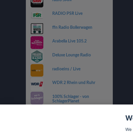
RADIO PSR Live
ffn Radio Bollerwagen
Arabella Live 105.2
Deluxe Lounge Radio
radioeins / Live
WDR 2 Rhein und Ruhr
100% Schlager - von
SchlagerPlanet
Country 108
We
SWR4 RP
We 