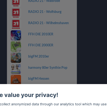
RADIO 21 - Walsrode
RADIO 21 - Wolfsburg
RADIO 21 - Wilhelmshaven
FFH DIE 2010ER
FFH DIE 2000ER
bigFM 2010er
harmony 80er Synthie Pop
bigFM Hessen
Radio Regenbogen 2010er
 value your privacy!
Radio Regenbogen 2000er
collect anonymized data through our analytics tool which may use