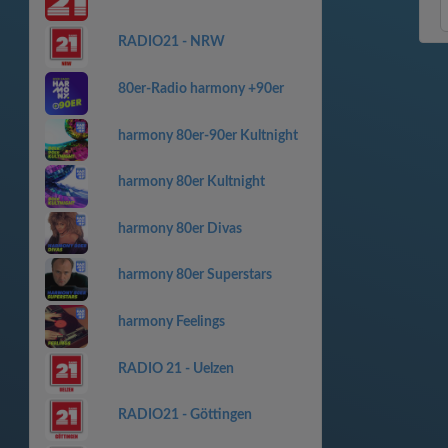
RADIO21 - NRW
80er-Radio harmony +90er
harmony 80er-90er Kultnight
harmony 80er Kultnight
harmony 80er Divas
harmony 80er Superstars
harmony Feelings
RADIO 21 - Uelzen
RADIO21 - Göttingen