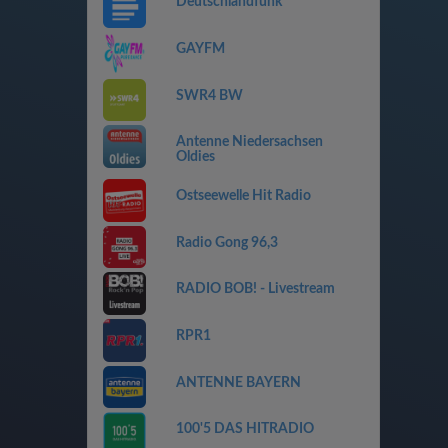
Deutschlandfunk
GAYFM
SWR4 BW
Antenne Niedersachsen
Oldies
Ostseewelle Hit Radio
Radio Gong 96,3
RADIO BOB! - Livestream
RPR1
ANTENNE BAYERN
100'5 DAS HITRADIO